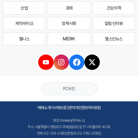
산업
경제
건강·의학
제약·바이오
정책·사회
칼럼·인터뷰
웰니스
MEDI·K
헬스인뉴스
PC버전
매체소개
기사제보
광고문의
개인정보처리방침
제호: hinews(하이뉴스)
주소: 서울특별시 영등포구 국제금융로2길 17 시티플라자 421호
전화: 02-313-2382(편집국: 02-782-2382)