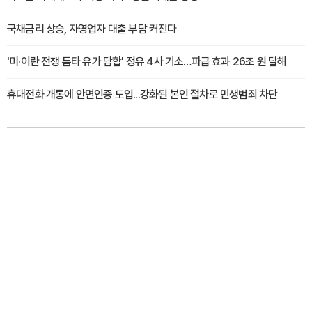
국채금리 상승, 자영업자 대출 부담 커진다
'미·이란 전쟁 틈타 유가 담합' 정유 4사 기소…파급 효과 26조 원 달해
휴대전화 개통에 안면인증 도입...강화된 본인 절차로 민생범죄 차단