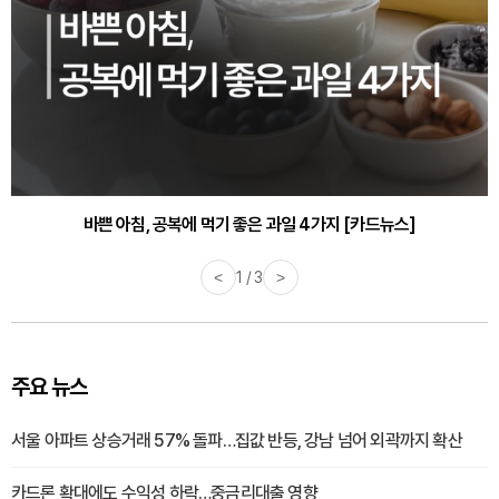
30대부터 유병률 2배...여자에게 꼭 필요한 검사는? [카드뉴스]
바쁜 아침, 공복에 먹기 좋은 과일 4가지 [카드뉴스]
<
1 / 3
>
주요 뉴스
서울 아파트 상승거래 57% 돌파…집값 반등, 강남 넘어 외곽까지 확산
카드론 확대에도 수익성 하락…중금리대출 영향