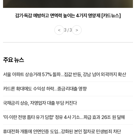
감기·독감 예방하고 면역력 높이는 4가지 영양제 [카드뉴스]
<
3 / 3
>
주요 뉴스
서울 아파트 상승거래 57% 돌파…집값 반등, 강남 넘어 외곽까지 확산
카드론 확대에도 수익성 하락…중금리대출 영향
국채금리 상승, 자영업자 대출 부담 커진다
'미·이란 전쟁 틈타 유가 담합' 정유 4사 기소…파급 효과 26조 원 달해
휴대전화 개통에 안면인증 도입...강화된 본인 절차로 민생범죄 차단