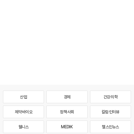
산업
경제
건강·의학
제약·바이오
정책·사회
칼럼·인터뷰
웰니스
MEDI·K
헬스인뉴스