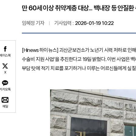
만 60세 이상 취약계층 대상... 백내장 등 안질
임혜정 기자
기사입력 :
2026-01-19 10:22
[Hinews 하이뉴스] 괴산군보건소가 노년기 시력 저하로 인
페이스북
수술비 지원 사업’을 추진한다고 19일 밝혔다. 이번 사업은 
부담 탓에 적기 치료를 포기하거나 미루는 어르신들에게 실질
X
카카오톡
메일