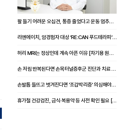
팔 들기 어려운 오십견, 통증 줄었다고 운동 멈추면 안 되는 이유 [이병욱 원장 칼럼]
리엔에이치, 암경험자 대상 ‘RE:CAN 푸드테라피’ 운영
허리 MRI는 정상인데 계속 아픈 이유 [차기용 원장 칼럼]
손 저림 반복된다면 손목터널증후군 진단과 치료 시기 살펴야 [김동현 원장 칼럼]
손발톱 들뜨고 벗겨진다면 '조갑박리증' 의심해야 [김철윤 원장 칼럼]
휴가철 건강검진, 금식·복용약 등 사전 확인 필요 [정도감 원장 칼럼]