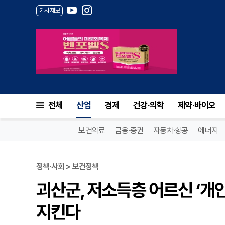
기사제보
전체
산업
경제
건강·의학
제약·바이오
보건의료
금융·증권
자동차·항공
에너지
정책·사회 > 보건정책
괴산군, 저소득층 어르신 ‘개
지킨다