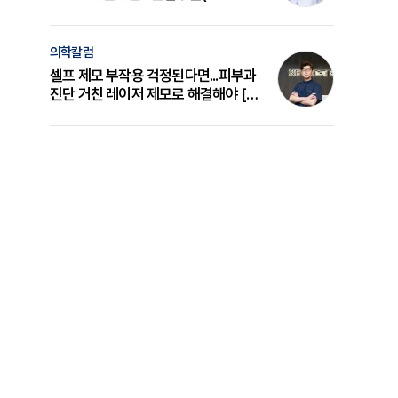
의 원리와 선택 기준 [길건 원장 칼럼]
의학칼럼
셀프 제모 부작용 걱정된다면...피부과
진단 거친 레이저 제모로 해결해야 [변
준석 원장 칼럼]