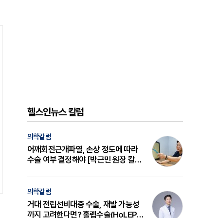
헬스인뉴스 칼럼
의학칼럼
어깨회전근개파열, 손상 정도에 따라
수술 여부 결정해야 [박근민 원장 칼
럼]
의학칼럼
거대 전립선비대증 수술, 재발 가능성
까지 고려한다면? 홀렙수술(HoLEP)