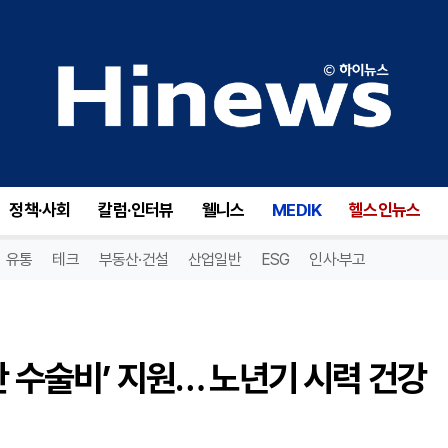
괴산군, 저소득층 어르신 ‘개안 수술비’ 지원… 노년기 시력 건강 지킨다
정책·사회
칼럼·인터뷰
웰니스
MEDIK
헬스인뉴스
유통
테크
부동산·건설
산업일반
ESG
인사·부고
안 수술비’ 지원… 노년기 시력 건강