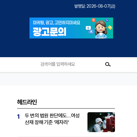
발행일: 2026-08-07(금)
헤드라인
두 번의 법원 판단에도…여성
1
산재 장해 기준 ‘제자리’