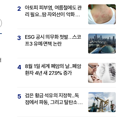
아토피 피부염, 여름철에도 관
2
리 필요...땀·자외선이 악화 요
인
ESG 공시 의무화 첫발…스코
3
프3 유예·면책 논란
적
8월 1일 세계 폐암의 날...폐암
4
환자 4년 새 27.9% 증가
검은 황금 석유의 지정학...독
5
점에서 파동, 그리고 탈탄소 패
권까지