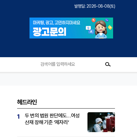
발행일: 2026-08-08(토)
헤드라인
두 번의 법원 판단에도…여성
1
산재 장해 기준 ‘제자리’