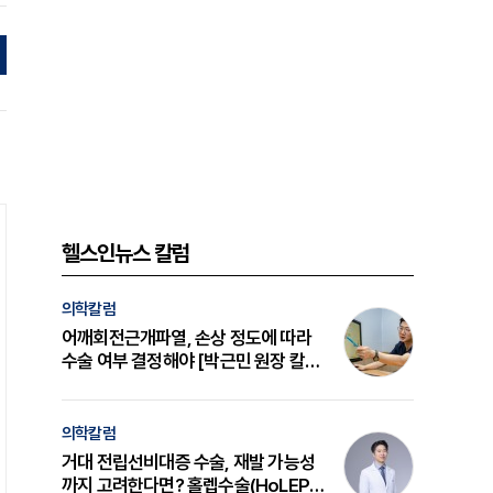
헬스인뉴스 칼럼
의학칼럼
어깨회전근개파열, 손상 정도에 따라
수술 여부 결정해야 [박근민 원장 칼
럼]
의학칼럼
거대 전립선비대증 수술, 재발 가능성
까지 고려한다면? 홀렙수술(HoLEP)