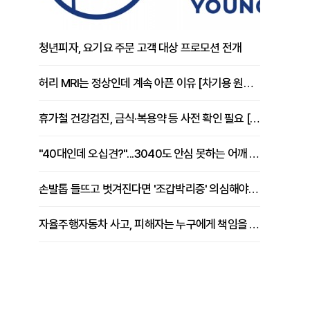
청년피자, 요기요 주문 고객 대상 프로모션 전개
허리 MRI는 정상인데 계속 아픈 이유 [차기용 원장 칼럼]
휴가철 건강검진, 금식·복용약 등 사전 확인 필요 [정도감 원장 칼럼]
"40대인데 오십견?"...3040도 안심 못하는 어깨 유착성 관절낭염
손발톱 들뜨고 벗겨진다면 '조갑박리증' 의심해야 [김철윤 원장 칼럼]
자율주행자동차 사고, 피해자는 누구에게 책임을 물을 수 있을까