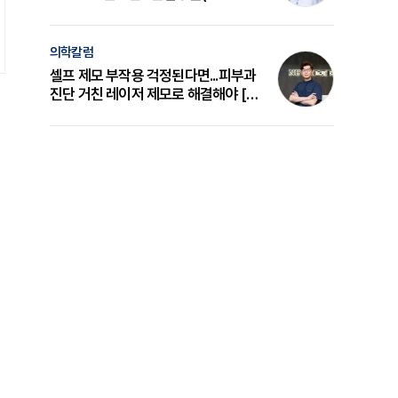
의 원리와 선택 기준 [길건 원장 칼럼]
의학칼럼
셀프 제모 부작용 걱정된다면...피부과
진단 거친 레이저 제모로 해결해야 [변
준석 원장 칼럼]