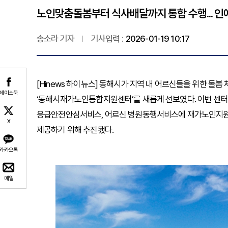
노인맞춤돌봄부터 식사배달까지 통합 수행... 
송소라 기자
기사입력 :
2026-01-19 10:17
[Hinews 하이뉴스] 동해시가 지역 내 어르신들을 위한 돌
페이스북
‘동해시재가노인통합지원센터’를 새롭게 선보였다. 이번 센
응급안전안심서비스, 어르신 병원동행서비스에 재가노인지원
X
제공하기 위해 추진됐다.
카카오톡
메일