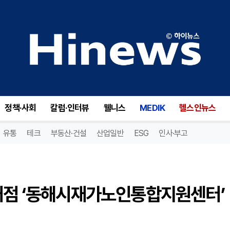
동해시, 재가노인 통합 돌봄 거점 ‘동해시재가노인통합지원센터’ 공식 출범
정책·사회
칼럼·인터뷰
웰니스
MEDIK
헬스인뉴스
유통
테크
부동산·건설
산업일반
ESG
인사·부고
 거점 ‘동해시재가노인통합지원센터’