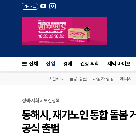
기사제보
전체
산업
경제
건강·의학
제약·바이오
보건의료
금융·증권
자동차·항공
에너지
정책·사회 > 보건정책
동해시, 재가노인 통합 돌봄
공식 출범