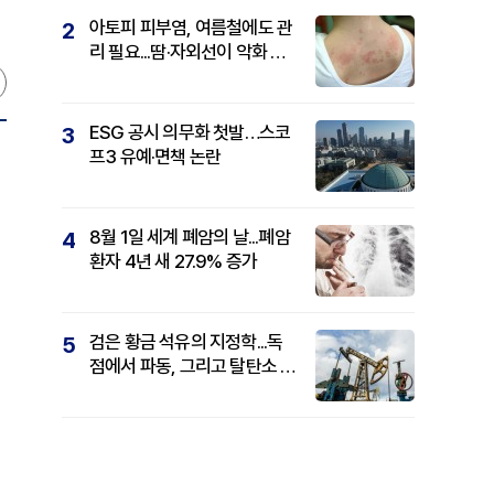
아토피 피부염, 여름철에도 관
2
리 필요...땀·자외선이 악화 요
인
ESG 공시 의무화 첫발…스코
3
프3 유예·면책 논란
8월 1일 세계 폐암의 날...폐암
4
환자 4년 새 27.9% 증가
검은 황금 석유의 지정학...독
5
점에서 파동, 그리고 탈탄소 패
권까지