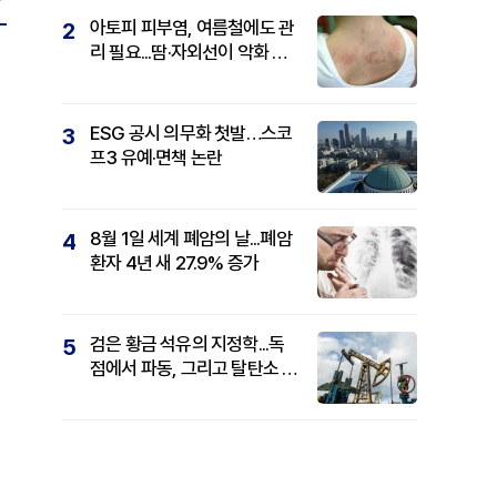
아토피 피부염, 여름철에도 관
2
리 필요...땀·자외선이 악화 요
인
ESG 공시 의무화 첫발…스코
3
프3 유예·면책 논란
8월 1일 세계 폐암의 날...폐암
4
환자 4년 새 27.9% 증가
검은 황금 석유의 지정학...독
5
점에서 파동, 그리고 탈탄소 패
권까지