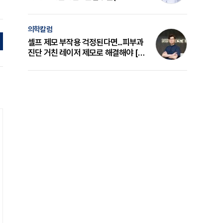
의 원리와 선택 기준 [길건 원장 칼럼]
의학칼럼
셀프 제모 부작용 걱정된다면...피부과
진단 거친 레이저 제모로 해결해야 [변
준석 원장 칼럼]