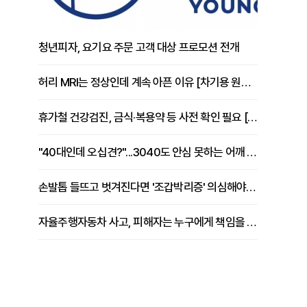
청년피자, 요기요 주문 고객 대상 프로모션 전개
허리 MRI는 정상인데 계속 아픈 이유 [차기용 원장 칼럼]
휴가철 건강검진, 금식·복용약 등 사전 확인 필요 [정도감 원장 칼럼]
"40대인데 오십견?"...3040도 안심 못하는 어깨 유착성 관절낭염
손발톱 들뜨고 벗겨진다면 '조갑박리증' 의심해야 [김철윤 원장 칼럼]
자율주행자동차 사고, 피해자는 누구에게 책임을 물을 수 있을까