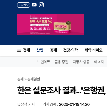
기사제보
한은 설문조사 결과..."은행권,
전체
산업
경제
건강·의학
제약·바이오
보건의료
금융·증권
자동차·항공
에너지
경제 > 경제일반
한은 설문조사 결과..."은행권,
유상석 기자
기사입력 :
2026-01-19 14:20