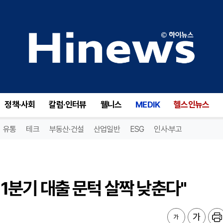
 1분기 대출 문턱 살짝 낮춘다"
정책·사회
칼럼·인터뷰
웰니스
MEDIK
헬스인뉴스
유통
테크
부동산·건설
산업일반
ESG
인사·부고
 1분기 대출 문턱 살짝 낮춘다"