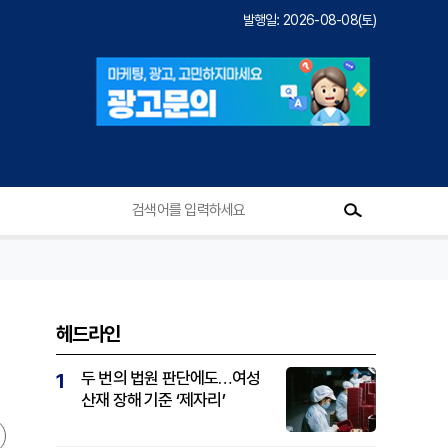
발행일: 2026-08-08(토)
헤드라인
두 번의 법원 판단에도…여성
1
산재 장해 기준 ‘제자리’