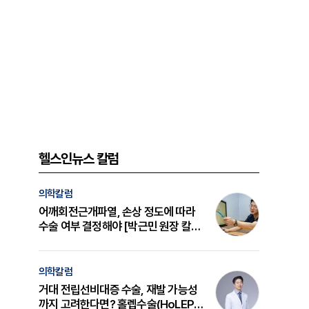
헬스인뉴스 칼럼
의학칼럼
어깨회전근개파열, 손상 정도에 따라
수술 여부 결정해야 [박근민 원장 칼
럼]
의학칼럼
거대 전립선비대증 수술, 재발 가능성
까지 고려한다면? 홀렙수술(HoLEP)