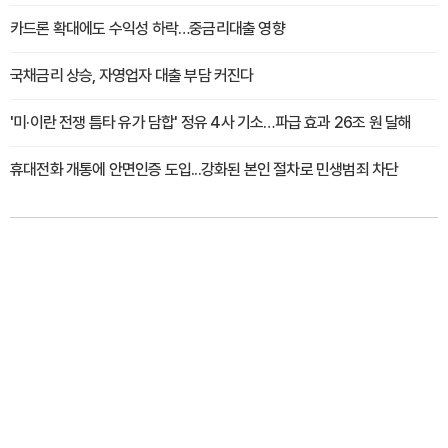
카드론 확대에도 수익성 하락…중금리대출 영향
국채금리 상승, 자영업자 대출 부담 커진다
'미·이란 전쟁 틈타 유가 담합' 정유 4사 기소…파급 효과 26조 원 달해
휴대전화 개통에 안면인증 도입...강화된 본인 절차로 민생범죄 차단