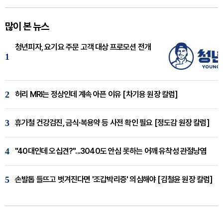
많이 본 뉴스
청년피자, 요기요 주문 고객 대상 프로모션 전개
1
2
허리 MRI는 정상인데 계속 아픈 이유 [차기용 원장 칼럼]
3
휴가철 건강검진, 금식·복용약 등 사전 확인 필요 [정도감 원장 칼럼]
4
"40대인데 오십견?"...3040도 안심 못하는 어깨 유착성 관절낭염
5
손발톱 들뜨고 벗겨진다면 '조갑박리증' 의심해야 [김철윤 원장 칼럼]