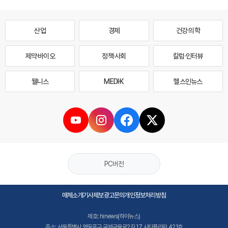
산업
경제
건강·의학
제약·바이오
정책·사회
칼럼·인터뷰
웰니스
MEDI·K
헬스인뉴스
PC버전
매체소개
기사제보
광고문의
개인정보처리방침
제호: hinews(하이뉴스)
주소: 서울특별시 영등포구 국제금융로2길 17 시티플라자 421호