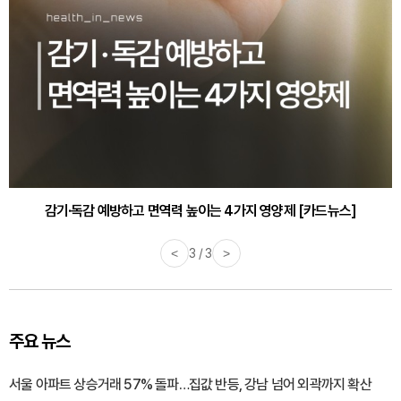
감기·독감 예방하고 면역력 높이는 4가지 영양제 [카드뉴스]
<
3 / 3
>
주요 뉴스
서울 아파트 상승거래 57% 돌파…집값 반등, 강남 넘어 외곽까지 확산