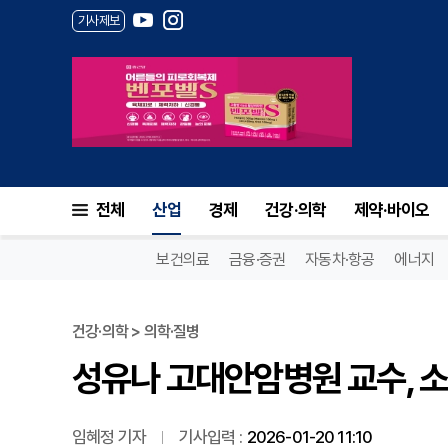
기사제보
성유나 고대안암병원 교수, 소
전체
산업
경제
건강·의학
제약·바이오
보건의료
금융·증권
자동차·항공
에너지
건강·의학 > 의학·질병
성유나 고대안암병원 교수, 소
임혜정 기자
기사입력 :
2026-01-20 11:10