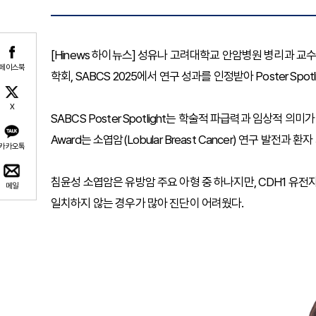
[Hinews 하이뉴스] 성유나 고려대학교 안암병원 병리과 교
페이스북
학회, SABCS 2025에서 연구 성과를 인정받아 Poster Spot
X
SABCS Poster Spotlight는 학술적 파급력과 임상적 의
Award는 소엽암(Lobular Breast Cancer) 연구 발전
카카오톡
침윤성 소엽암은 유방암 주요 아형 중 하나지만, CDH1 유전자
메일
일치하지 않는 경우가 많아 진단이 어려웠다.