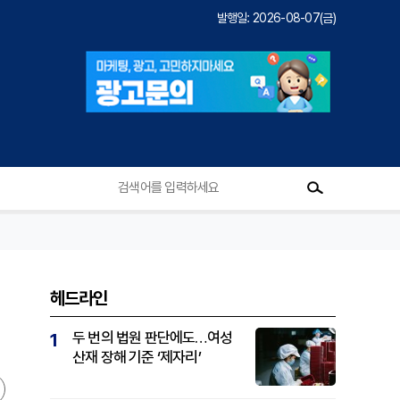
발행일: 2026-08-07(금)
헤드라인
두 번의 법원 판단에도…여성
1
산재 장해 기준 ‘제자리’