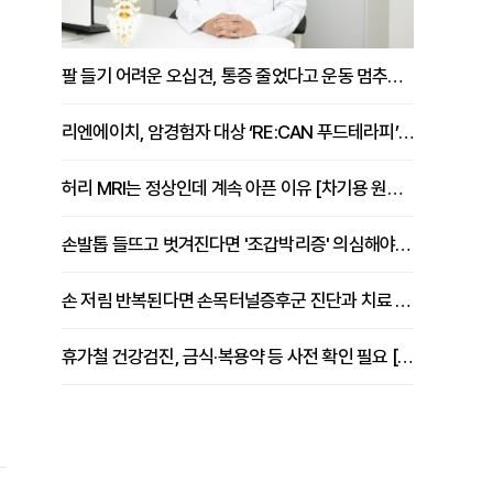
팔 들기 어려운 오십견, 통증 줄었다고 운동 멈추면 안 되는 이유 [이병욱 원장 칼럼]
리엔에이치, 암경험자 대상 ‘RE:CAN 푸드테라피’ 운영
허리 MRI는 정상인데 계속 아픈 이유 [차기용 원장 칼럼]
손발톱 들뜨고 벗겨진다면 '조갑박리증' 의심해야 [김철윤 원장 칼럼]
손 저림 반복된다면 손목터널증후군 진단과 치료 시기 살펴야 [김동현 원장 칼럼]
휴가철 건강검진, 금식·복용약 등 사전 확인 필요 [정도감 원장 칼럼]