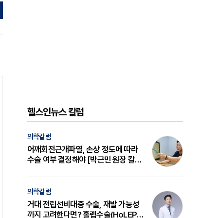
헬스인뉴스 칼럼
의학칼럼
어깨회전근개파열, 손상 정도에 따라
수술 여부 결정해야 [박근민 원장 칼
럼]
의학칼럼
거대 전립선비대증 수술, 재발 가능성
까지 고려한다면? 홀렙수술(HoLEP)