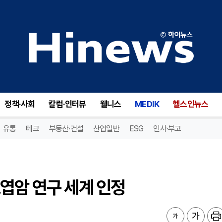
엽암 연구 세계 인정
정책·사회
칼럼·인터뷰
웰니스
MEDIK
헬스인뉴스
유통
테크
부동산·건설
산업일반
ESG
인사·부고
엽암 연구 세계 인정