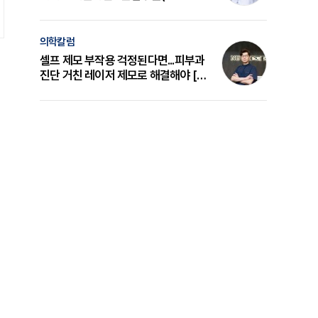
의 원리와 선택 기준 [길건 원장 칼럼]
의학칼럼
셀프 제모 부작용 걱정된다면...피부과
진단 거친 레이저 제모로 해결해야 [변
준석 원장 칼럼]