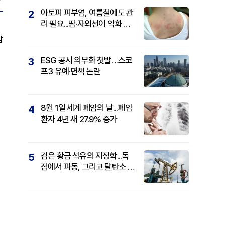
아토피 피부염, 여름철에도 관
2
리 필요...땀·자외선이 악화 요
인
암
ESG 공시 의무화 첫발…스코
3
프3 유예·면책 논란
8월 1일 세계 폐암의 날...폐암
4
환자 4년 새 27.9% 증가
검은 황금 석유의 지정학...독
5
점에서 파동, 그리고 탈탄소 패
권까지