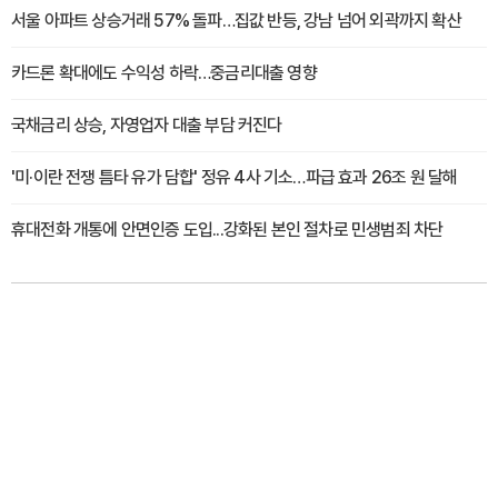
서울 아파트 상승거래 57% 돌파…집값 반등, 강남 넘어 외곽까지 확산
카드론 확대에도 수익성 하락…중금리대출 영향
국채금리 상승, 자영업자 대출 부담 커진다
'미·이란 전쟁 틈타 유가 담합' 정유 4사 기소…파급 효과 26조 원 달해
휴대전화 개통에 안면인증 도입...강화된 본인 절차로 민생범죄 차단