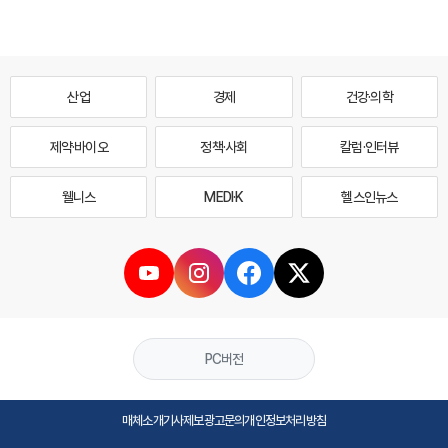
산업
경제
건강·의학
제약·바이오
정책·사회
칼럼·인터뷰
웰니스
MEDI·K
헬스인뉴스
PC버전
매체소개
기사제보
광고문의
개인정보처리방침