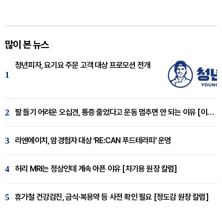
많이 본 뉴스
청년피자, 요기요 주문 고객 대상 프로모션 전개
1
2
팔 들기 어려운 오십견, 통증 줄었다고 운동 멈추면 안 되는 이유 [이병욱 원장 칼럼]
3
리엔에이치, 암경험자 대상 ‘RE:CAN 푸드테라피’ 운영
4
허리 MRI는 정상인데 계속 아픈 이유 [차기용 원장 칼럼]
5
휴가철 건강검진, 금식·복용약 등 사전 확인 필요 [정도감 원장 칼럼]