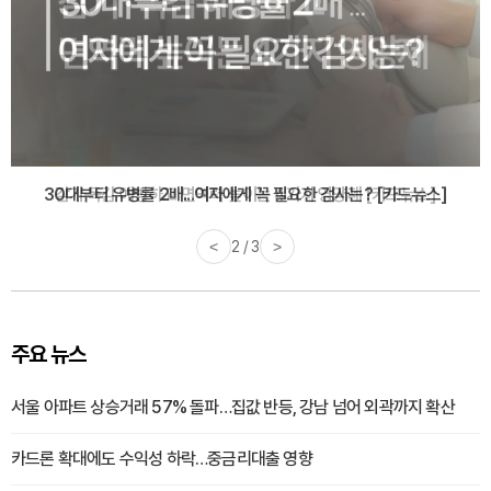
감기·독감 예방하고 면역력 높이는 4가지 영양제 [카드뉴스]
<
3 / 3
>
주요 뉴스
서울 아파트 상승거래 57% 돌파…집값 반등, 강남 넘어 외곽까지 확산
카드론 확대에도 수익성 하락…중금리대출 영향