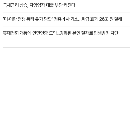
국채금리 상승, 자영업자 대출 부담 커진다
'미·이란 전쟁 틈타 유가 담합' 정유 4사 기소…파급 효과 26조 원 달해
휴대전화 개통에 안면인증 도입...강화된 본인 절차로 민생범죄 차단