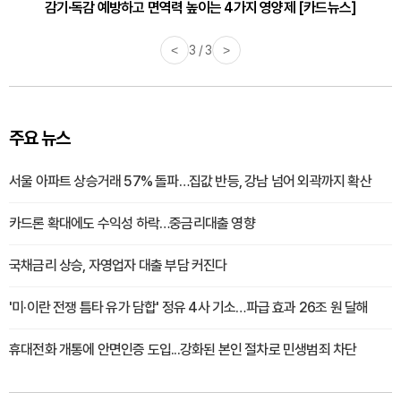
감기·독감 예방하고 면역력 높이는 4가지 영양제 [카드뉴스]
<
3 / 3
>
주요 뉴스
서울 아파트 상승거래 57% 돌파…집값 반등, 강남 넘어 외곽까지 확산
카드론 확대에도 수익성 하락…중금리대출 영향
국채금리 상승, 자영업자 대출 부담 커진다
'미·이란 전쟁 틈타 유가 담합' 정유 4사 기소…파급 효과 26조 원 달해
휴대전화 개통에 안면인증 도입...강화된 본인 절차로 민생범죄 차단