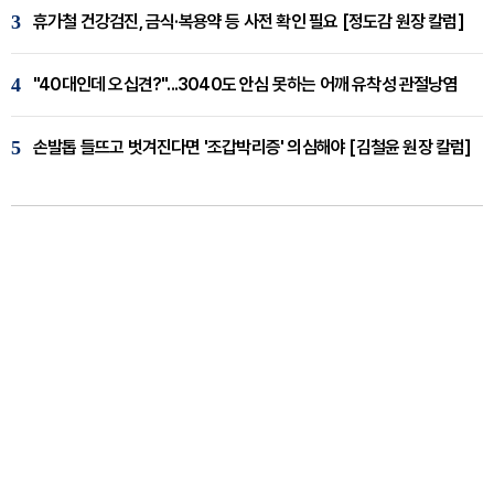
3
휴가철 건강검진, 금식·복용약 등 사전 확인 필요 [정도감 원장 칼럼]
4
"40대인데 오십견?"...3040도 안심 못하는 어깨 유착성 관절낭염
5
손발톱 들뜨고 벗겨진다면 '조갑박리증' 의심해야 [김철윤 원장 칼럼]