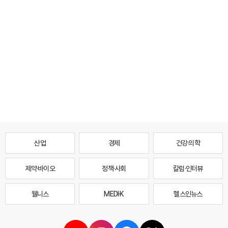
산업
경제
건강·의학
제약·바이오
정책·사회
칼럼·인터뷰
웰니스
MEDI·K
헬스인뉴스