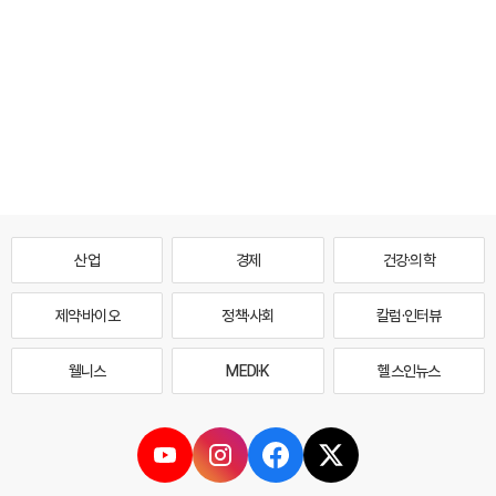
산업
경제
건강·의학
제약·바이오
정책·사회
칼럼·인터뷰
웰니스
MEDI·K
헬스인뉴스