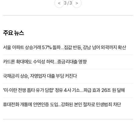
<
3 / 3
>
주요 뉴스
서울 아파트 상승거래 57% 돌파…집값 반등, 강남 넘어 외곽까지 확산
카드론 확대에도 수익성 하락…중금리대출 영향
국채금리 상승, 자영업자 대출 부담 커진다
'미·이란 전쟁 틈타 유가 담합' 정유 4사 기소…파급 효과 26조 원 달해
휴대전화 개통에 안면인증 도입...강화된 본인 절차로 민생범죄 차단