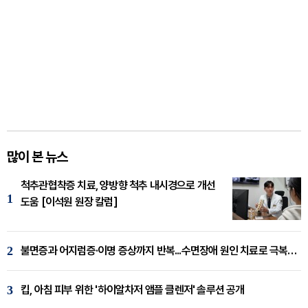
많이 본 뉴스
척추관협착증 치료, 양방향 척추 내시경으로 개선
1
도움 [이석원 원장 칼럼]
2
불면증과 어지럼증·이명 증상까지 반복...수면장애 원인 치료로 극복해야
3
킵, 아침 피부 위한 '하이알차저 앰플 클렌저' 솔루션 공개