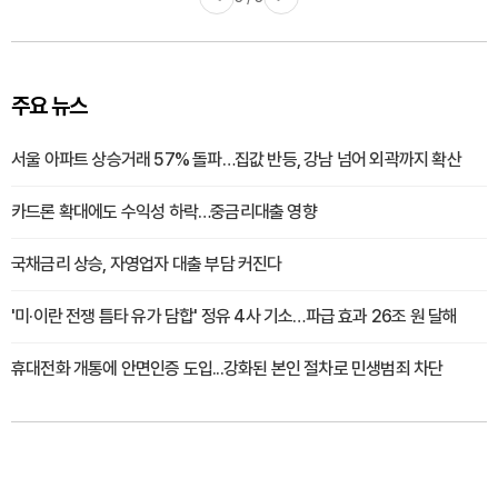
주요 뉴스
서울 아파트 상승거래 57% 돌파…집값 반등, 강남 넘어 외곽까지 확산
카드론 확대에도 수익성 하락…중금리대출 영향
국채금리 상승, 자영업자 대출 부담 커진다
'미·이란 전쟁 틈타 유가 담합' 정유 4사 기소…파급 효과 26조 원 달해
휴대전화 개통에 안면인증 도입...강화된 본인 절차로 민생범죄 차단