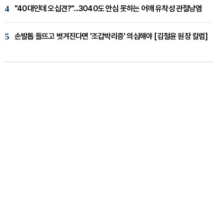
4
"40대인데 오십견?"...3040도 안심 못하는 어깨 유착성 관절낭염
5
손발톱 들뜨고 벗겨진다면 '조갑박리증' 의심해야 [김철윤 원장 칼럼]