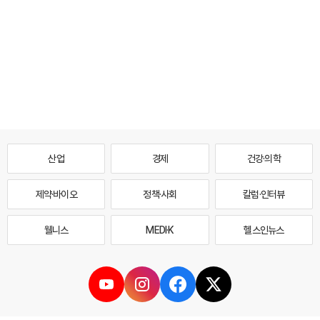
산업
경제
건강·의학
제약·바이오
정책·사회
칼럼·인터뷰
웰니스
MEDI·K
헬스인뉴스