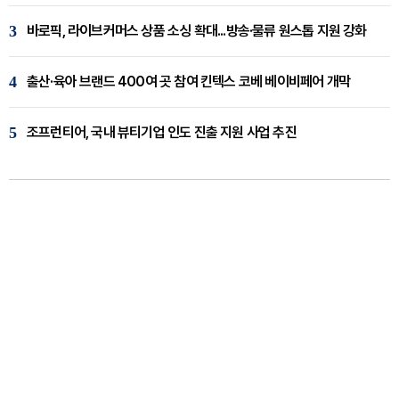
3
바로픽, 라이브커머스 상품 소싱 확대...방송·물류 원스톱 지원 강화
4
출산·육아 브랜드 400여 곳 참여 킨텍스 코베 베이비페어 개막
5
조프런티어, 국내 뷰티기업 인도 진출 지원 사업 추진