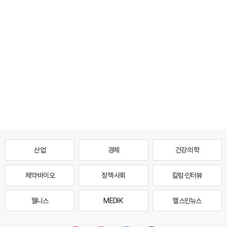
산업
경제
건강·의학
제약·바이오
정책·사회
칼럼·인터뷰
웰니스
MEDI·K
헬스인뉴스