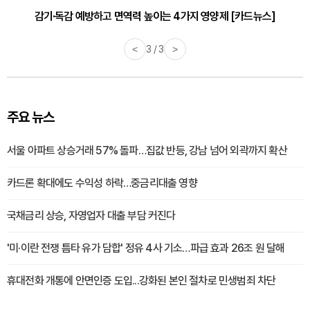
감기·독감 예방하고 면역력 높이는 4가지 영양제 [카드뉴스]
<
3 / 3
>
주요 뉴스
서울 아파트 상승거래 57% 돌파…집값 반등, 강남 넘어 외곽까지 확산
카드론 확대에도 수익성 하락…중금리대출 영향
국채금리 상승, 자영업자 대출 부담 커진다
'미·이란 전쟁 틈타 유가 담합' 정유 4사 기소…파급 효과 26조 원 달해
휴대전화 개통에 안면인증 도입...강화된 본인 절차로 민생범죄 차단