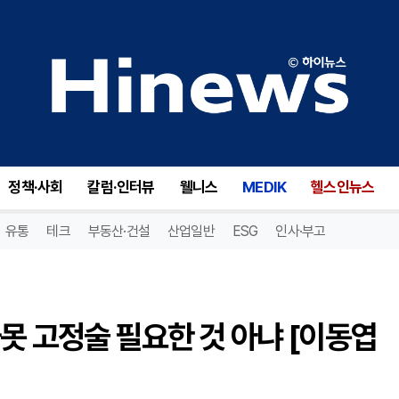
척추전방전위증 수술, 꼭 나사못 고정술 필요한 것 아냐 [이동엽 원장 칼럼]
정책·사회
칼럼·인터뷰
웰니스
MEDIK
헬스인뉴스
유통
테크
부동산·건설
산업일반
ESG
인사·부고
못 고정술 필요한 것 아냐 [이동엽