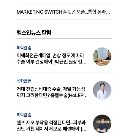
MARKETING SWITCH 플랫폼 오픈...통합 온라인 마케팅 서비스 확대
헬스인뉴스 칼럼
의학칼럼
어깨회전근개파열, 손상 정도에 따라
수술 여부 결정해야 [박근민 원장 칼
럼]
의학칼럼
거대 전립선비대증 수술, 재발 가능성
까지 고려한다면? 홀렙수술(HoLEP)
의 원리와 선택 기준 [길건 원장 칼럼]
의학칼럼
셀프 제모 부작용 걱정된다면...피부과
진단 거친 레이저 제모로 해결해야 [변