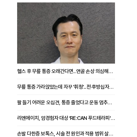
헬스 후 무릎 통증 오래간다면...연골 손상 의심해야 [김상범 원장 칼럼]
무릎 통증 가라앉았는데 자꾸 '휘청'...전·후방십자인대 파열 확인해야 [곽우경 원장 칼럼]
팔 들기 어려운 오십견, 통증 줄었다고 운동 멈추면 안 되는 이유 [이병욱 원장 칼럼]
리엔에이치, 암경험자 대상 ‘RE:CAN 푸드테라피’ 운영
손발 다한증 보톡스, 시술 전 원인과 적용 범위 살펴야 [강윤일 원장 칼럼]