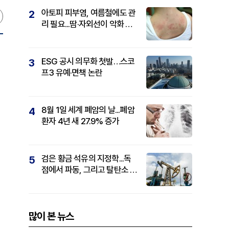
아토피 피부염, 여름철에도 관
2
리 필요...땀·자외선이 악화 요
인
ESG 공시 의무화 첫발…스코
3
프3 유예·면책 논란
8월 1일 세계 폐암의 날...폐암
4
환자 4년 새 27.9% 증가
검은 황금 석유의 지정학...독
5
점에서 파동, 그리고 탈탄소 패
권까지
많이 본 뉴스