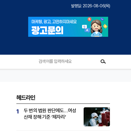
발행일: 2026-08-06(목)
헤드라인
두 번의 법원 판단에도…여성
1
산재 장해 기준 ‘제자리’