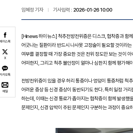
임혜정 기자
기사입력 :
2026-01-26 10:00
[Hinews 하이뉴스] 척추전방전위증은 디스크, 협착증과 함
페이스북
어긋나는 질환이라 반드시 나사못 고정술이 필요할 것이라는 
여부를 결정할 때 가장 중요한 것은 전위 정도만 보는 것이 아
X
어떠한지, 그리고 척추 불안정이 얼마나 심한지 함께 평가해야
카카오톡
전방전위증이 있을 경우 허리 통증이나 엉덩이 통증처럼 척추 관
어려운 증상 등 신경 증상이 동반되기도 한다. 특히 일정 거
메일
하는데, 이때는 신경 통로가 좁아지는 협착증이 함께 발생했을
문제인지, 신경 압박이 주된 문제인지 구분하는 과정이 중요하