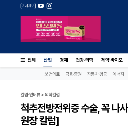
기사제보
전체
산업
경제
건강·의학
제약·바이오
보건의료
금융·증권
자동차·항공
에너지
칼럼·인터뷰 > 의학칼럼
척추전방전위증 수술, 꼭 나사
원장 칼럼]