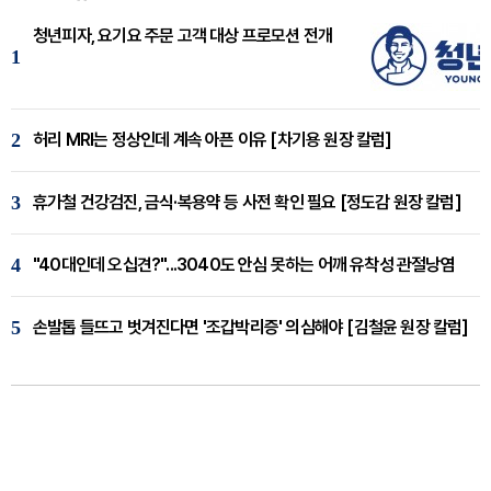
청년피자, 요기요 주문 고객 대상 프로모션 전개
1
2
허리 MRI는 정상인데 계속 아픈 이유 [차기용 원장 칼럼]
3
휴가철 건강검진, 금식·복용약 등 사전 확인 필요 [정도감 원장 칼럼]
4
"40대인데 오십견?"...3040도 안심 못하는 어깨 유착성 관절낭염
5
손발톱 들뜨고 벗겨진다면 '조갑박리증' 의심해야 [김철윤 원장 칼럼]