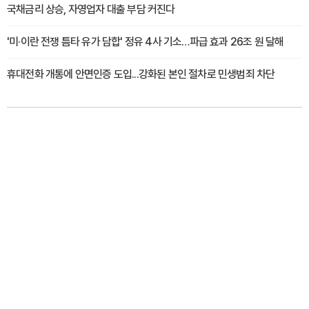
국채금리 상승, 자영업자 대출 부담 커진다
'미·이란 전쟁 틈타 유가 담합' 정유 4사 기소…파급 효과 26조 원 달해
휴대전화 개통에 안면인증 도입...강화된 본인 절차로 민생범죄 차단