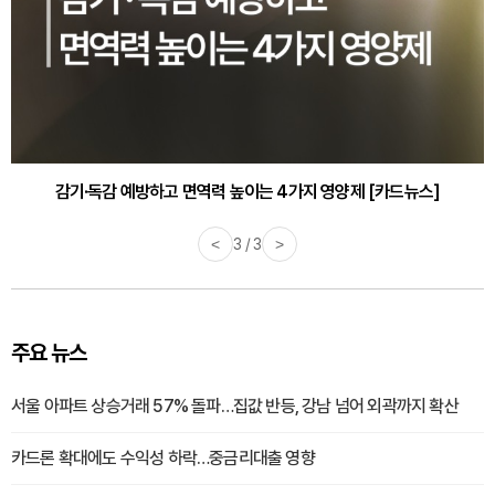
감기·독감 예방하고 면역력 높이는 4가지 영양제 [카드뉴스]
<
3 / 3
>
주요 뉴스
서울 아파트 상승거래 57% 돌파…집값 반등, 강남 넘어 외곽까지 확산
카드론 확대에도 수익성 하락…중금리대출 영향