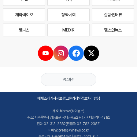
제약·바이오
정책·사회
칼럼·인터뷰
웰니스
MEDI·K
헬스인뉴스
PC버전
매체소개
기사제보
광고문의
개인정보처리방침
제호: hinews(하이뉴스)
주소: 서울특별시 영등포구 국제금융로2길 17 시티플라자 421호
전화: 02-313-2382(편집국: 02-782-2382)
이메일: press@hinews.co.kr
등록번호: 서울,아04641 | 등록일: 2017. 8. 4