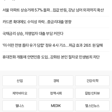
서울 아파트 상승거래 57% 돌파…집값 반등, 강남 넘어 외곽까지 확산
카드론 확대에도 수익성 하락…중금리대출 영향
국채금리 상승, 자영업자 대출 부담 커진다
'미·이란 전쟁 틈타 유가 담합' 정유 4사 기소…파급 효과 26조 원 달해
휴대전화 개통에 안면인증 도입...강화된 본인 절차로 민생범죄 차단
산업
경제
건강·의학
제약·바이오
정책·사회
칼럼·인터뷰
웰니스
MEDI·K
헬스인뉴스