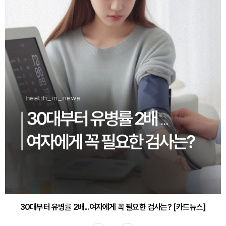
30대부터 유병률 2배...여자에게 꼭 필요한 검사는? [카드뉴스]
감기·독감 예방하고 면역력 높이는 4가지 영양제 [카드뉴스]