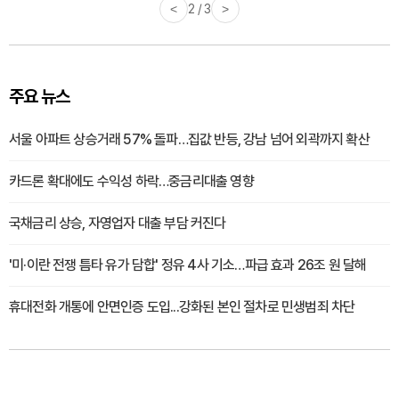
<
2 / 3
>
주요 뉴스
서울 아파트 상승거래 57% 돌파…집값 반등, 강남 넘어 외곽까지 확산
카드론 확대에도 수익성 하락…중금리대출 영향
국채금리 상승, 자영업자 대출 부담 커진다
'미·이란 전쟁 틈타 유가 담합' 정유 4사 기소…파급 효과 26조 원 달해
휴대전화 개통에 안면인증 도입...강화된 본인 절차로 민생범죄 차단