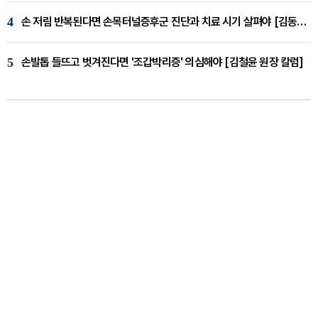
4
손 저림 반복된다면 손목터널증후군 진단과 치료 시기 살펴야 [김동현 원장 칼럼]
5
손발톱 들뜨고 벗겨진다면 '조갑박리증' 의심해야 [김철윤 원장 칼럼]