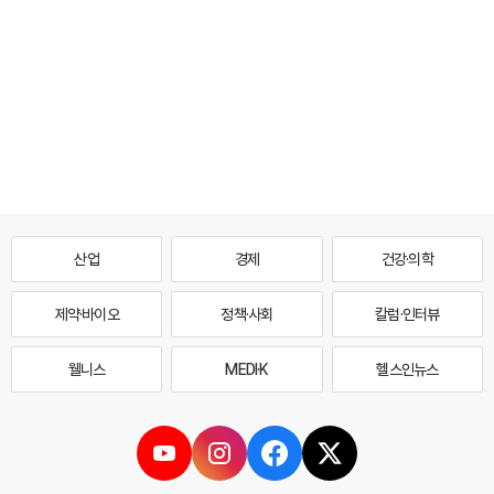
산업
경제
건강·의학
제약·바이오
정책·사회
칼럼·인터뷰
웰니스
MEDI·K
헬스인뉴스