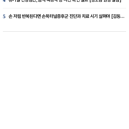
5
손 저림 반복된다면 손목터널증후군 진단과 치료 시기 살펴야 [김동현 원장 칼럼]