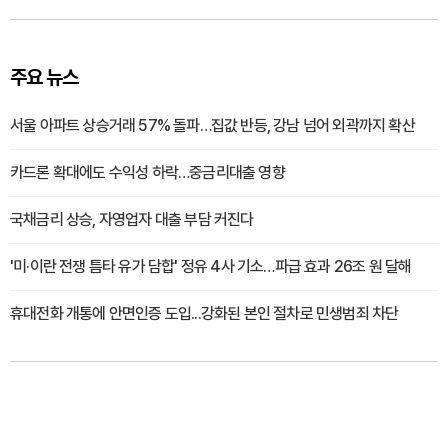
주요 뉴스
서울 아파트 상승거래 57% 돌파…집값 반등, 강남 넘어 외곽까지 확산
카드론 확대에도 수익성 하락…중금리대출 영향
국채금리 상승, 자영업자 대출 부담 커진다
'미·이란 전쟁 틈타 유가 담합' 정유 4사 기소…파급 효과 26조 원 달해
휴대전화 개통에 안면인증 도입...강화된 본인 절차로 민생범죄 차단