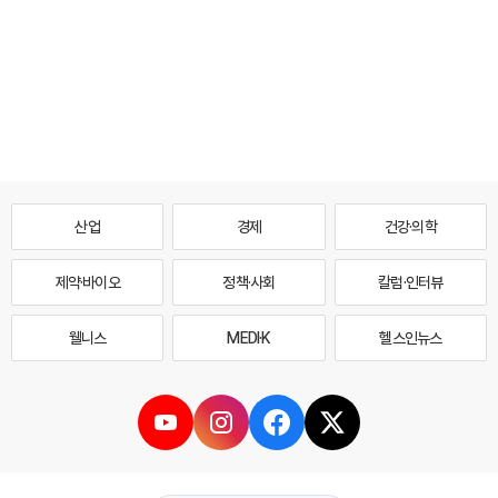
산업
경제
건강·의학
제약·바이오
정책·사회
칼럼·인터뷰
웰니스
MEDI·K
헬스인뉴스