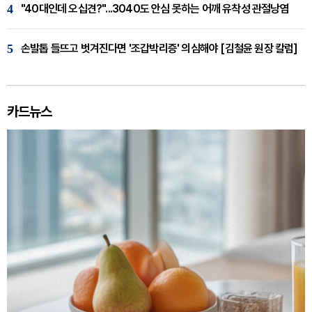
4
"40대인데 오십견?"...3040도 안심 못하는 어깨 유착성 관절낭염
5
손발톱 들뜨고 벗겨진다면 '조갑박리증' 의심해야 [김철윤 원장 칼럼]
카드뉴스