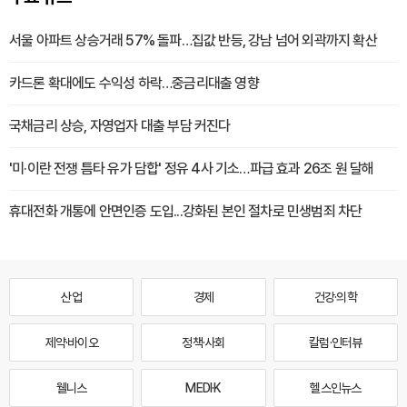
서울 아파트 상승거래 57% 돌파…집값 반등, 강남 넘어 외곽까지 확산
카드론 확대에도 수익성 하락…중금리대출 영향
국채금리 상승, 자영업자 대출 부담 커진다
'미·이란 전쟁 틈타 유가 담합' 정유 4사 기소…파급 효과 26조 원 달해
휴대전화 개통에 안면인증 도입...강화된 본인 절차로 민생범죄 차단
산업
경제
건강·의학
제약·바이오
정책·사회
칼럼·인터뷰
웰니스
MEDI·K
헬스인뉴스