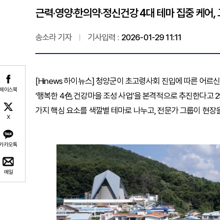
근력·영양·한의약·정신건강 4대 테마 집중 케어,
송소라 기자
기사입력 :
2026-01-29 11:11
[Hinews 하이뉴스] 청양군이 초고령사회 진입에 따른 어
페이스북
‘행복한 4色 건강마을 조성 사업’을 본격적으로 추진한다고 2
가지 핵심 요소를 색깔별 테마로 나누고, 전문가 그룹이 현장
X
카카오톡
메일