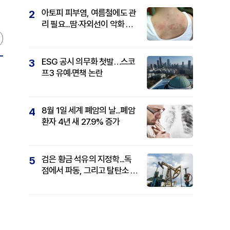
아토피 피부염, 여름철에도 관
2
리 필요...땀·자외선이 악화 요
인
ESG 공시 의무화 첫발…스코
3
프3 유예·면책 논란
8월 1일 세계 폐암의 날...폐암
4
환자 4년 새 27.9% 증가
검은 황금 석유의 지정학...독
5
점에서 파동, 그리고 탈탄소 패
권까지