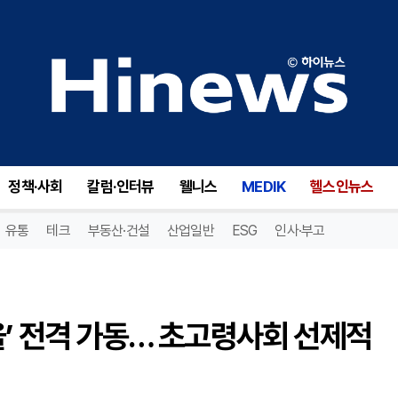
’ 전격 가동… 초고령사회 선제적 대응
정책·사회
칼럼·인터뷰
웰니스
MEDIK
헬스인뉴스
유통
테크
부동산·건설
산업일반
ESG
인사·부고
을’ 전격 가동… 초고령사회 선제적