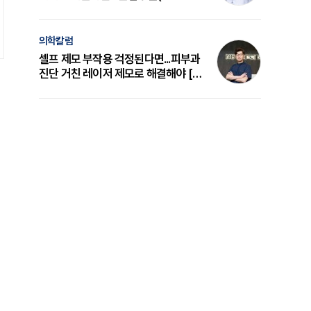
의 원리와 선택 기준 [길건 원장 칼럼]
의학칼럼
셀프 제모 부작용 걱정된다면...피부과
진단 거친 레이저 제모로 해결해야 [변
준석 원장 칼럼]