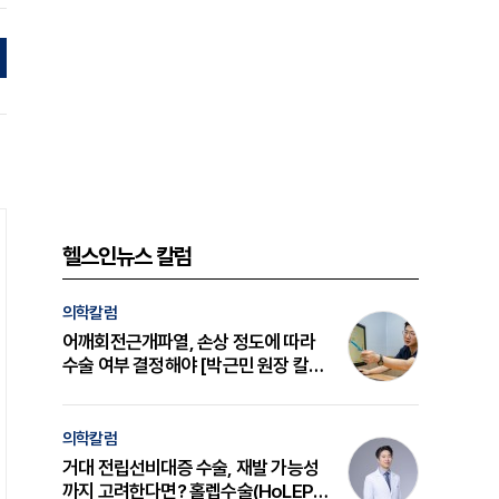
헬스인뉴스 칼럼
의학칼럼
어깨회전근개파열, 손상 정도에 따라
수술 여부 결정해야 [박근민 원장 칼
럼]
의학칼럼
거대 전립선비대증 수술, 재발 가능성
까지 고려한다면? 홀렙수술(HoLEP)