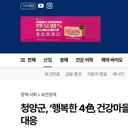
기사제보
청양군, ‘행복한 4色 건강마을
전체
산업
경제
건강·의학
제약·바이오
보건의료
금융·증권
자동차·항공
에너지
정책·사회 > 보건정책
청양군, ‘행복한 4色 건강마
대응