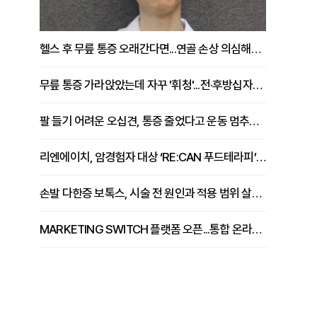
헬스 후 무릎 통증 오래간다면...연골 손상 의심해야 [김상범 원장 칼럼]
무릎 통증 가라앉았는데 자꾸 '휘청'...전·후방십자인대 파열 확인해야 [곽우경 원장 칼럼]
팔 들기 어려운 오십견, 통증 줄었다고 운동 멈추면 안 되는 이유 [이병욱 원장 칼럼]
리엔에이치, 암경험자 대상 ‘RE:CAN 푸드테라피’ 운영
손발 다한증 보톡스, 시술 전 원인과 적용 범위 살펴야 [강윤일 원장 칼럼]
MARKETING SWITCH 플랫폼 오픈...통합 온라인 마케팅 서비스 확대