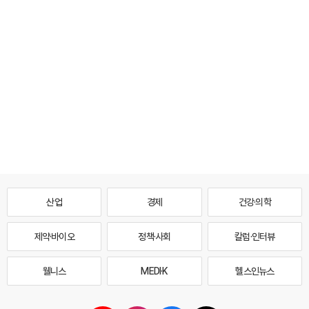
산업
경제
건강·의학
제약·바이오
정책·사회
칼럼·인터뷰
웰니스
MEDI·K
헬스인뉴스