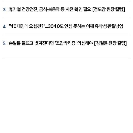
3
휴가철 건강검진, 금식·복용약 등 사전 확인 필요 [정도감 원장 칼럼]
4
"40대인데 오십견?"...3040도 안심 못하는 어깨 유착성 관절낭염
5
손발톱 들뜨고 벗겨진다면 '조갑박리증' 의심해야 [김철윤 원장 칼럼]