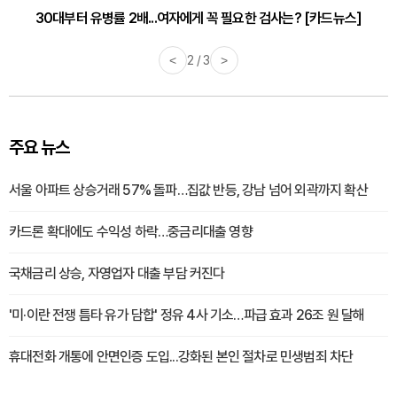
30대부터 유병률 2배...여자에게 꼭 필요한 검사는? [카드뉴스]
<
2 / 3
>
주요 뉴스
서울 아파트 상승거래 57% 돌파…집값 반등, 강남 넘어 외곽까지 확산
카드론 확대에도 수익성 하락…중금리대출 영향
국채금리 상승, 자영업자 대출 부담 커진다
'미·이란 전쟁 틈타 유가 담합' 정유 4사 기소…파급 효과 26조 원 달해
휴대전화 개통에 안면인증 도입...강화된 본인 절차로 민생범죄 차단