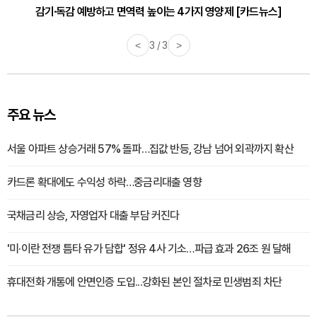
감기·독감 예방하고 면역력 높이는 4가지 영양제 [카드뉴스]
<
3 / 3
>
주요 뉴스
서울 아파트 상승거래 57% 돌파…집값 반등, 강남 넘어 외곽까지 확산
카드론 확대에도 수익성 하락…중금리대출 영향
국채금리 상승, 자영업자 대출 부담 커진다
'미·이란 전쟁 틈타 유가 담합' 정유 4사 기소…파급 효과 26조 원 달해
휴대전화 개통에 안면인증 도입...강화된 본인 절차로 민생범죄 차단