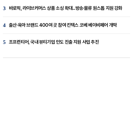
3
바로픽, 라이브커머스 상품 소싱 확대...방송·물류 원스톱 지원 강화
4
출산·육아 브랜드 400여 곳 참여 킨텍스 코베 베이비페어 개막
5
조프런티어, 국내 뷰티기업 인도 진출 지원 사업 추진