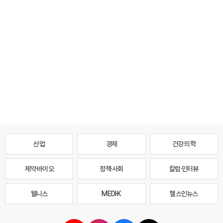
산업
경제
건강·의학
제약·바이오
정책·사회
칼럼·인터뷰
웰니스
MEDI·K
헬스인뉴스