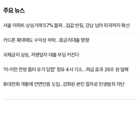
주요 뉴스
서울 아파트 상승거래 57% 돌파…집값 반등, 강남 넘어 외곽까지 확산
카드론 확대에도 수익성 하락…중금리대출 영향
국채금리 상승, 자영업자 대출 부담 커진다
'미·이란 전쟁 틈타 유가 담합' 정유 4사 기소…파급 효과 26조 원 달해
휴대전화 개통에 안면인증 도입...강화된 본인 절차로 민생범죄 차단