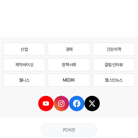
산업
경제
건강·의학
제약·바이오
정책·사회
칼럼·인터뷰
웰니스
MEDI·K
헬스인뉴스
PC버전