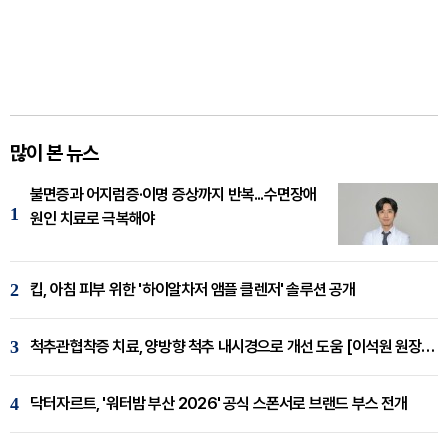
많이 본 뉴스
불면증과 어지럼증·이명 증상까지 반복...수면장애
1
원인 치료로 극복해야
2
킵, 아침 피부 위한 '하이알차저 앰플 클렌저' 솔루션 공개
3
척추관협착증 치료, 양방향 척추 내시경으로 개선 도움 [이석원 원장 칼럼]
4
닥터자르트, '워터밤 부산 2026' 공식 스폰서로 브랜드 부스 전개