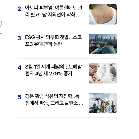
아토피 피부염, 여름철에도 관
2
리 필요...땀·자외선이 악화 요
인
ESG 공시 의무화 첫발…스코
3
프3 유예·면책 논란
8월 1일 세계 폐암의 날...폐암
4
환자 4년 새 27.9% 증가
검은 황금 석유의 지정학...독
5
점에서 파동, 그리고 탈탄소 패
권까지