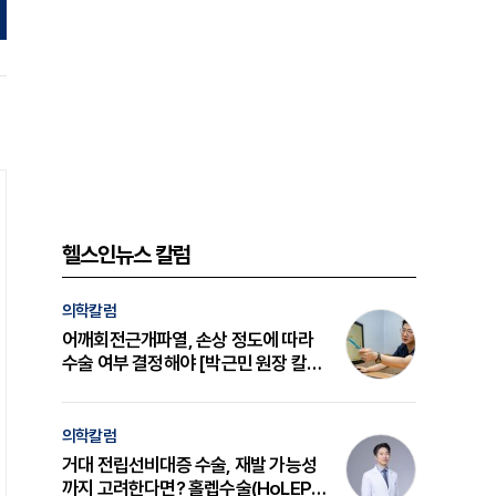
헬스인뉴스 칼럼
의학칼럼
어깨회전근개파열, 손상 정도에 따라
수술 여부 결정해야 [박근민 원장 칼
럼]
의학칼럼
거대 전립선비대증 수술, 재발 가능성
까지 고려한다면? 홀렙수술(HoLEP)