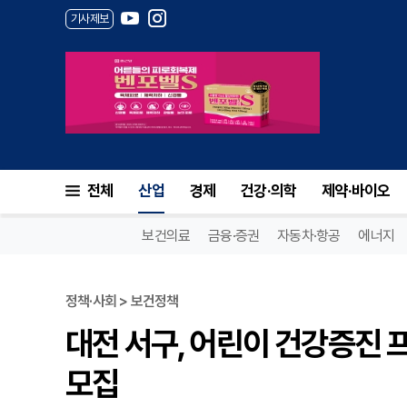
기사제보
전체
산업
경제
건강·의학
제약·바이오
보건의료
금융·증권
자동차·항공
에너지
정책·사회 > 보건정책
대전 서구, 어린이 건강증진 프
모집