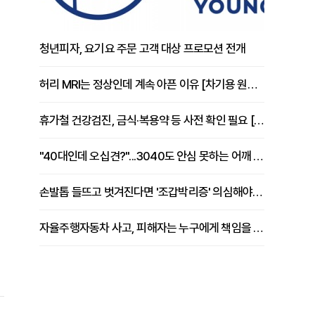
청년피자, 요기요 주문 고객 대상 프로모션 전개
허리 MRI는 정상인데 계속 아픈 이유 [차기용 원장 칼럼]
휴가철 건강검진, 금식·복용약 등 사전 확인 필요 [정도감 원장 칼럼]
"40대인데 오십견?"...3040도 안심 못하는 어깨 유착성 관절낭염
손발톱 들뜨고 벗겨진다면 '조갑박리증' 의심해야 [김철윤 원장 칼럼]
자율주행자동차 사고, 피해자는 누구에게 책임을 물을 수 있을까