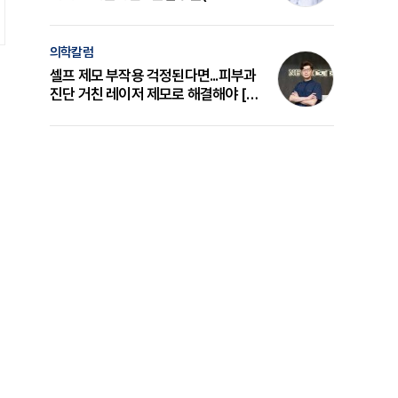
의 원리와 선택 기준 [길건 원장 칼럼]
의학칼럼
셀프 제모 부작용 걱정된다면...피부과
진단 거친 레이저 제모로 해결해야 [변
준석 원장 칼럼]