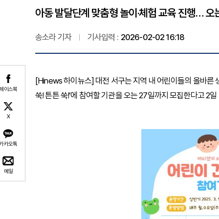
아동 발달단계 맞춤형 놀이·체험 교육 진행… 오
송소라 기자
기사입력 :
2026-02-02 16:18
[Hinews 하이뉴스] 대전 서구는 지역 내 어린이들의 올바른
페이스북
쑥! 튼튼 쑥!’에 참여할 기관을 오는 27일까지 모집한다고 2일
X
카카오톡
메일