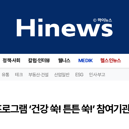
대전 서구, 어린이 건강증진 프로그램 ‘건강 쑥! 튼튼 쑥!’ 참여기관 모집
정책·사회
칼럼·인터뷰
웰니스
MEDIK
헬스인뉴스
유통
테크
부동산·건설
산업일반
ESG
인사·부고
로그램 ‘건강 쑥! 튼튼 쑥!’ 참여기