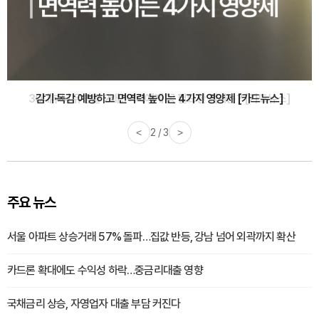
감기·독감 예방하고 면역력 높이는 4가지 영양제 [카드뉴스]
<
3 / 3
>
주요 뉴스
서울 아파트 상승거래 57% 돌파…집값 반등, 강남 넘어 외곽까지 확산
카드론 확대에도 수익성 하락…중금리대출 영향
국채금리 상승, 자영업자 대출 부담 커진다