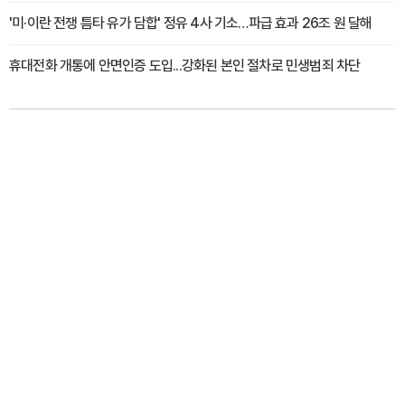
'미·이란 전쟁 틈타 유가 담합' 정유 4사 기소…파급 효과 26조 원 달해
휴대전화 개통에 안면인증 도입...강화된 본인 절차로 민생범죄 차단