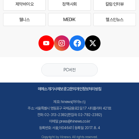
제약·바이오
정책·사회
칼럼·인터뷰
웰니스
MEDI·K
헬스인뉴스
PC버전
매체소개
기사제보
광고문의
개인정보처리방침
제호: hinews(하이뉴스)
주소: 서울특별시 영등포구 국제금융로2길 17 시티플라자 421호
전화: 02-313-2382(편집국: 02-782-2382)
이메일: press@hinews.co.kr
등록번호: 서울,아04641 | 등록일: 2017. 8. 4
Copyright by Hinews. All rights reserved.