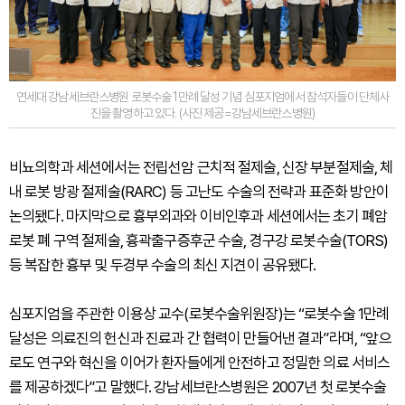
연세대 강남세브란스병원 로봇수술 1만례 달성 기념 심포지엄에서 참석자들이 단체사
진을 촬영하고 있다. (사진 제공=강남세브란스병원)
비뇨의학과 세션에서는 전립선암 근치적 절제술, 신장 부분절제술, 체
내 로봇 방광 절제술(RARC) 등 고난도 수술의 전략과 표준화 방안이
논의됐다. 마지막으로 흉부외과와 이비인후과 세션에서는 초기 폐암
로봇 폐 구역 절제술, 흉곽출구증후군 수술, 경구강 로봇수술(TORS)
등 복잡한 흉부 및 두경부 수술의 최신 지견이 공유됐다.
심포지엄을 주관한 이용상 교수(로봇수술위원장)는 “로봇수술 1만례
달성은 의료진의 헌신과 진료과 간 협력이 만들어낸 결과”라며, “앞으
로도 연구와 혁신을 이어가 환자들에게 안전하고 정밀한 의료 서비스
를 제공하겠다”고 말했다. 강남세브란스병원은 2007년 첫 로봇수술