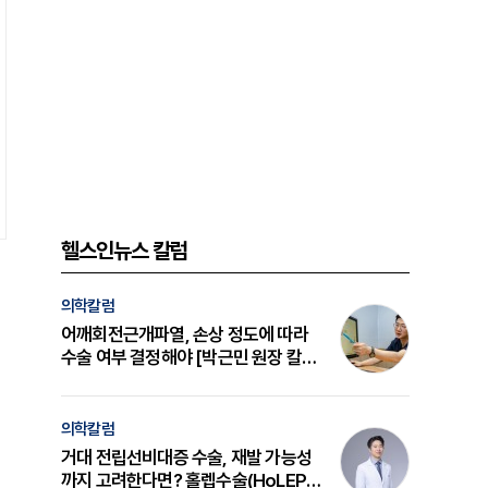
헬스인뉴스 칼럼
의학칼럼
어깨회전근개파열, 손상 정도에 따라
수술 여부 결정해야 [박근민 원장 칼
럼]
의학칼럼
거대 전립선비대증 수술, 재발 가능성
까지 고려한다면? 홀렙수술(HoLEP)