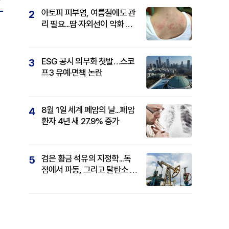
아토피 피부염, 여름철에도 관
2
리 필요...땀·자외선이 악화 요
인
ESG 공시 의무화 첫발…스코
3
프3 유예·면책 논란
8월 1일 세계 폐암의 날...폐암
4
환자 4년 새 27.9% 증가
검은 황금 석유의 지정학...독
5
점에서 파동, 그리고 탈탄소 패
권까지