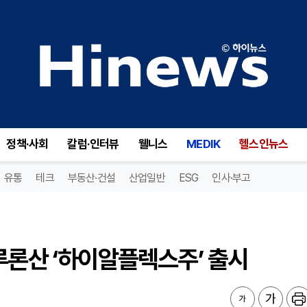
론산 ‘하이알플렉스주’ 출시
정책·사회
칼럼·인터뷰
웰니스
MEDIK
헬스인뉴스
유통
테크
부동산·건설
산업일반
ESG
인사·부고
루론산 ‘하이알플렉스주’ 출시