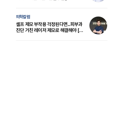
의 원리와 선택 기준 [길건 원장 칼럼]
의학칼럼
셀프 제모 부작용 걱정된다면...피부과
진단 거친 레이저 제모로 해결해야 [변
준석 원장 칼럼]