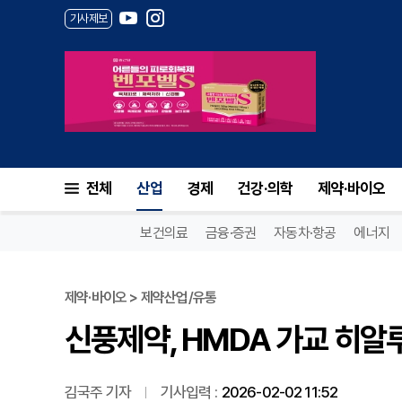
기사제보
신풍제약, HMDA 가교 히알루
전체
산업
경제
건강·의학
제약·바이오
보건의료
금융·증권
자동차·항공
에너지
제약·바이오 > 제약산업/유통
신풍제약, HMDA 가교 히알
김국주 기자
기사입력 :
2026-02-02 11:52