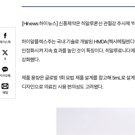
[Hinews 하이뉴스] 신풍제약은 히알루론산 관절강 주사제 ‘
하이알플렉스주는 국내 기술로 개발된 HMDA(헥사메틸렌디아
페이스북
안정화시켜 지속 효과를 높인 것이 특징이다. 히알루로니다제
강화했다.
X
카카오톡
제품 용량은 글로벌 1회 요법 제품 설계를 참고해 5mL로 설
디자인으로 의료진 사용 편의성도 고려됐다.
메일