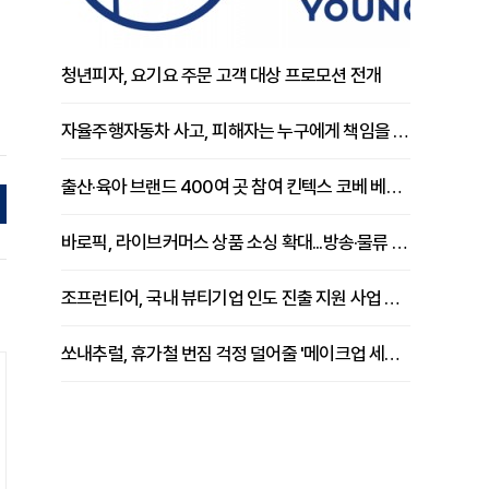
청년피자, 요기요 주문 고객 대상 프로모션 전개
자율주행자동차 사고, 피해자는 누구에게 책임을 물을 수 있을까
출산·육아 브랜드 400여 곳 참여 킨텍스 코베 베이비페어 개막
바로픽, 라이브커머스 상품 소싱 확대...방송·물류 원스톱 지원 강화
조프런티어, 국내 뷰티기업 인도 진출 지원 사업 추진
쏘내추럴, 휴가철 번짐 걱정 덜어줄 '메이크업 세팅 멀티 매직 실러' 제안