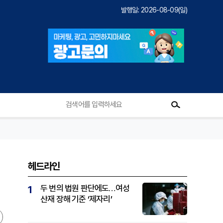
발행일: 2026-08-09(일)
헤드라인
두 번의 법원 판단에도…여성
1
산재 장해 기준 ‘제자리’