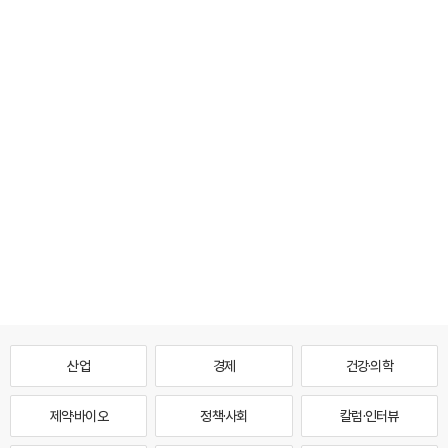
산업
경제
건강·의학
제약·바이오
정책·사회
칼럼·인터뷰