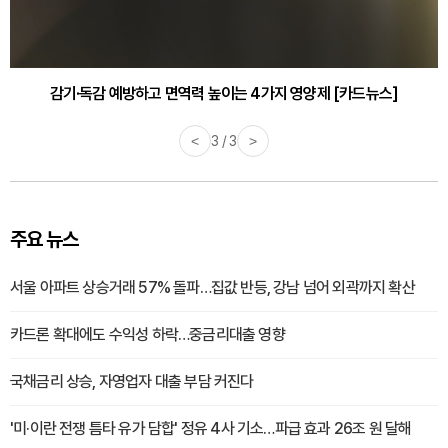
바쁜 아침, 공복에 먹기 좋은 과일 4가지 [카드뉴스]
<
1 / 3
>
주요 뉴스
서울 아파트 상승거래 57% 돌파…집값 반등, 강남 넘어 외곽까지 확산
카드론 확대에도 수익성 하락…중금리대출 영향
국채금리 상승, 자영업자 대출 부담 커진다
'미·이란 전쟁 틈타 유가 담합' 정유 4사 기소…파급 효과 26조 원 달해