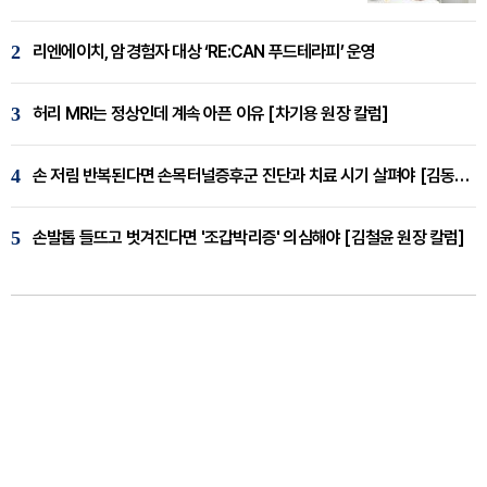
2
리엔에이치, 암경험자 대상 ‘RE:CAN 푸드테라피’ 운영
3
허리 MRI는 정상인데 계속 아픈 이유 [차기용 원장 칼럼]
4
손 저림 반복된다면 손목터널증후군 진단과 치료 시기 살펴야 [김동현 원장 칼럼]
5
손발톱 들뜨고 벗겨진다면 '조갑박리증' 의심해야 [김철윤 원장 칼럼]