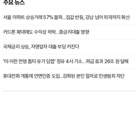
주요 뉴스
서울 아파트 상승거래 57% 돌파…집값 반등, 강남 넘어 외곽까지 확산
카드론 확대에도 수익성 하락…중금리대출 영향
국채금리 상승, 자영업자 대출 부담 커진다
'미·이란 전쟁 틈타 유가 담합' 정유 4사 기소…파급 효과 26조 원 달해
휴대전화 개통에 안면인증 도입...강화된 본인 절차로 민생범죄 차단