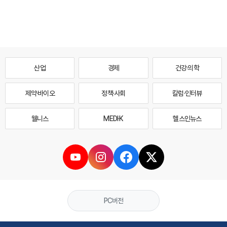
산업
경제
건강·의학
제약·바이오
정책·사회
칼럼·인터뷰
웰니스
MEDI·K
헬스인뉴스
PC버전