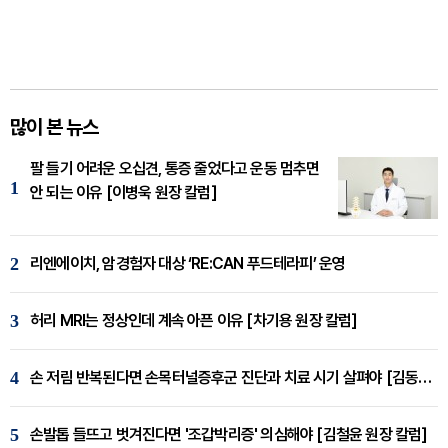
많이 본 뉴스
팔 들기 어려운 오십견, 통증 줄었다고 운동 멈추면
1
안 되는 이유 [이병욱 원장 칼럼]
2
리엔에이치, 암경험자 대상 ‘RE:CAN 푸드테라피’ 운영
3
허리 MRI는 정상인데 계속 아픈 이유 [차기용 원장 칼럼]
4
손 저림 반복된다면 손목터널증후군 진단과 치료 시기 살펴야 [김동현 원장 칼럼]
5
손발톱 들뜨고 벗겨진다면 '조갑박리증' 의심해야 [김철윤 원장 칼럼]