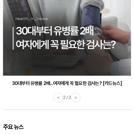
30대부터 유병률 2배...여자에게 꼭 필요한 검사는? [카드뉴스]
감기·독감 예방하고 면역력 높이는 4가지 영양제 [카드뉴스]
<
2 / 3
>
주요 뉴스