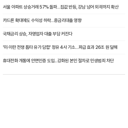
서울 아파트 상승거래 57% 돌파…집값 반등, 강남 넘어 외곽까지 확산
카드론 확대에도 수익성 하락…중금리대출 영향
국채금리 상승, 자영업자 대출 부담 커진다
'미·이란 전쟁 틈타 유가 담합' 정유 4사 기소…파급 효과 26조 원 달해
휴대전화 개통에 안면인증 도입...강화된 본인 절차로 민생범죄 차단