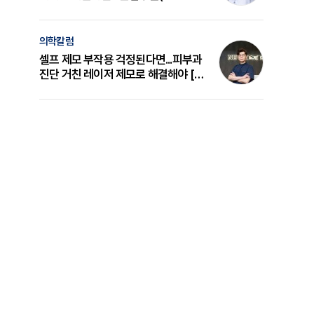
의 원리와 선택 기준 [길건 원장 칼럼]
의학칼럼
셀프 제모 부작용 걱정된다면...피부과
진단 거친 레이저 제모로 해결해야 [변
준석 원장 칼럼]