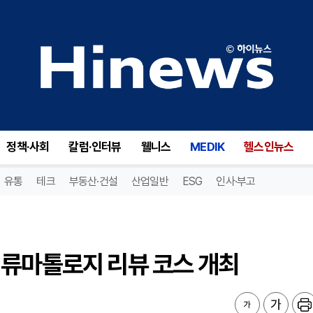
류마톨로지 리뷰 코스 개최
정책·사회
칼럼·인터뷰
웰니스
MEDIK
헬스인뉴스
유통
테크
부동산·건설
산업일반
ESG
인사·부고
 류마톨로지 리뷰 코스 개최