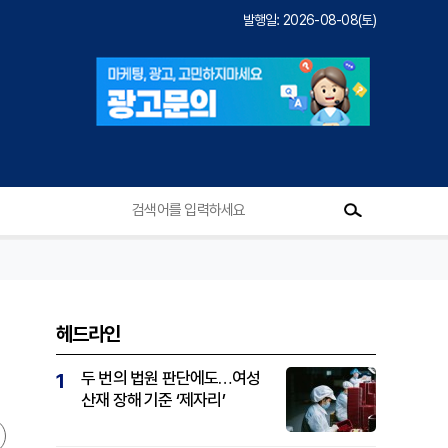
발행일: 2026-08-08(토)
헤드라인
두 번의 법원 판단에도…여성
1
산재 장해 기준 ‘제자리’