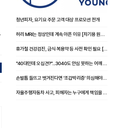
청년피자, 요기요 주문 고객 대상 프로모션 전개
.
허리 MRI는 정상인데 계속 아픈 이유 [차기용 원장 칼럼]
휴가철 건강검진, 금식·복용약 등 사전 확인 필요 [정도감 원장 칼럼]
"40대인데 오십견?"...3040도 안심 못하는 어깨 유착성 관절낭염
손발톱 들뜨고 벗겨진다면 '조갑박리증' 의심해야 [김철윤 원장 칼럼]
자율주행자동차 사고, 피해자는 누구에게 책임을 물을 수 있을까