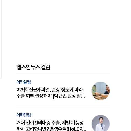
헬스인뉴스 칼럼
의학칼럼
어깨회전근개파열, 손상 정도에 따라
수술 여부 결정해야 [박근민 원장 칼
럼]
의학칼럼
거대 전립선비대증 수술, 재발 가능성
까지 고려한다면? 홀렙수술(HoLEP)