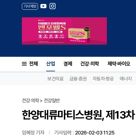
기사제보
한양대류마티스병원, 제13차 
전체
산업
경제
건강·의학
제약·바이오
보건의료
금융·증권
자동차·항공
에너지
건강·의학 > 건강일반
한양대류마티스병원, 제13차
임혜정 기자
기사입력 :
2026-02-03 11:25