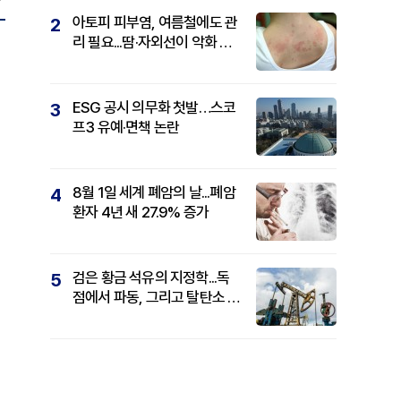
아토피 피부염, 여름철에도 관
2
리 필요...땀·자외선이 악화 요
인
ESG 공시 의무화 첫발…스코
3
프3 유예·면책 논란
8월 1일 세계 폐암의 날...폐암
4
환자 4년 새 27.9% 증가
검은 황금 석유의 지정학...독
5
점에서 파동, 그리고 탈탄소 패
권까지