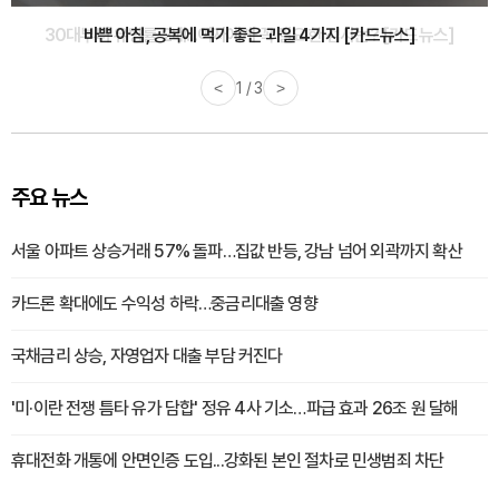
30대부터 유병률 2배...여자에게 꼭 필요한 검사는? [카드뉴스]
<
2 / 3
>
주요 뉴스
서울 아파트 상승거래 57% 돌파…집값 반등, 강남 넘어 외곽까지 확산
카드론 확대에도 수익성 하락…중금리대출 영향
국채금리 상승, 자영업자 대출 부담 커진다
'미·이란 전쟁 틈타 유가 담합' 정유 4사 기소…파급 효과 26조 원 달해
휴대전화 개통에 안면인증 도입...강화된 본인 절차로 민생범죄 차단