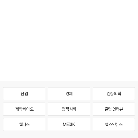
산업
경제
건강·의학
제약·바이오
정책·사회
칼럼·인터뷰
웰니스
MEDI·K
헬스인뉴스