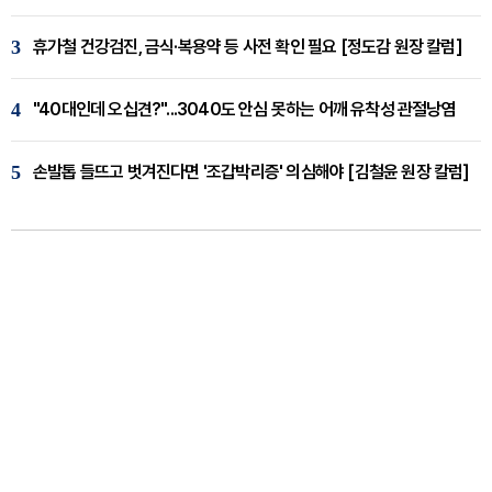
3
휴가철 건강검진, 금식·복용약 등 사전 확인 필요 [정도감 원장 칼럼]
4
"40대인데 오십견?"...3040도 안심 못하는 어깨 유착성 관절낭염
5
손발톱 들뜨고 벗겨진다면 '조갑박리증' 의심해야 [김철윤 원장 칼럼]