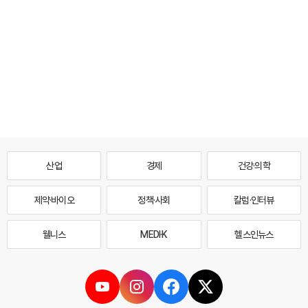
산업
경제
건강·의학
제약·바이오
정책·사회
칼럼·인터뷰
웰니스
MEDI·K
헬스인뉴스