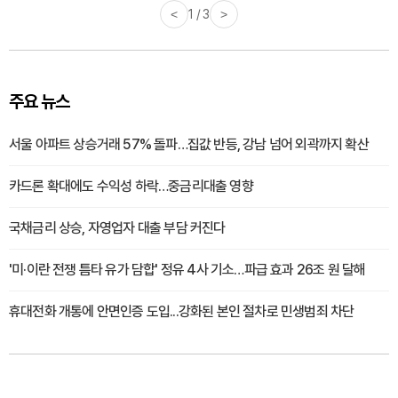
<
1 / 3
>
주요 뉴스
서울 아파트 상승거래 57% 돌파…집값 반등, 강남 넘어 외곽까지 확산
카드론 확대에도 수익성 하락…중금리대출 영향
국채금리 상승, 자영업자 대출 부담 커진다
'미·이란 전쟁 틈타 유가 담합' 정유 4사 기소…파급 효과 26조 원 달해
휴대전화 개통에 안면인증 도입...강화된 본인 절차로 민생범죄 차단