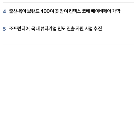
4
출산·육아 브랜드 400여 곳 참여 킨텍스 코베 베이비페어 개막
5
조프런티어, 국내 뷰티기업 인도 진출 지원 사업 추진