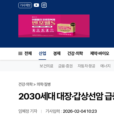
기사제보
2030세대 대장·갑상선암 급증.
전체
산업
경제
건강·의학
제약·바이오
보건의료
금융·증권
자동차·항공
에너지
건강·의학 > 의학·질병
2030세대 대장·갑상선암 급증
임혜정 기자
기사입력 :
2026-02-04 10:23