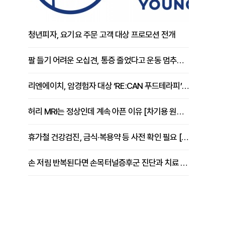
청년피자, 요기요 주문 고객 대상 프로모션 전개
팔 들기 어려운 오십견, 통증 줄었다고 운동 멈추면 안 되는 이유 [이병욱 원장 칼럼]
리엔에이치, 암경험자 대상 ‘RE:CAN 푸드테라피’ 운영
허리 MRI는 정상인데 계속 아픈 이유 [차기용 원장 칼럼]
휴가철 건강검진, 금식·복용약 등 사전 확인 필요 [정도감 원장 칼럼]
손 저림 반복된다면 손목터널증후군 진단과 치료 시기 살펴야 [김동현 원장 칼럼]