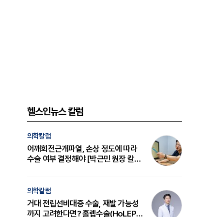
헬스인뉴스 칼럼
의학칼럼
어깨회전근개파열, 손상 정도에 따라
수술 여부 결정해야 [박근민 원장 칼
럼]
의학칼럼
거대 전립선비대증 수술, 재발 가능성
까지 고려한다면? 홀렙수술(HoLEP)