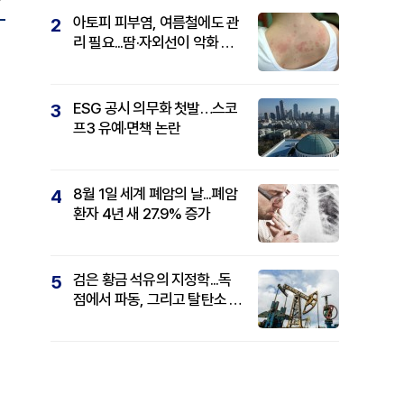
아토피 피부염, 여름철에도 관
2
리 필요...땀·자외선이 악화 요
인
ESG 공시 의무화 첫발…스코
3
프3 유예·면책 논란
8월 1일 세계 폐암의 날...폐암
4
환자 4년 새 27.9% 증가
검은 황금 석유의 지정학...독
5
점에서 파동, 그리고 탈탄소 패
권까지