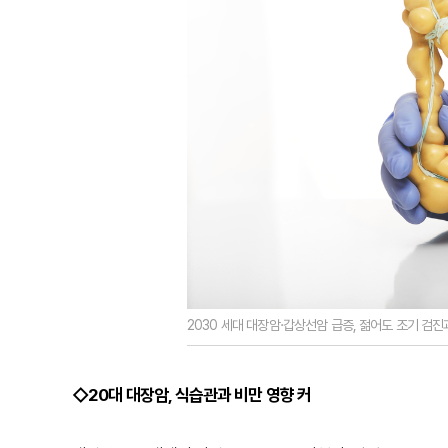
2030 세대 대장암·갑상선암 급증, 젊어도 조기 검진
◇20대 대장암, 식습관과 비만 영향 커