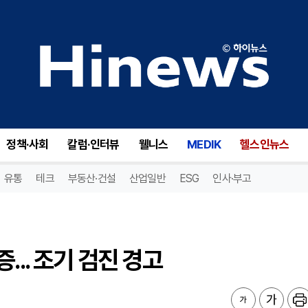
.. 조기 검진 경고
정책·사회
칼럼·인터뷰
웰니스
MEDIK
헬스인뉴스
유통
테크
부동산·건설
산업일반
ESG
인사·부고
... 조기 검진 경고