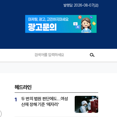
발행일: 2026-08-07(금)
헤드라인
두 번의 법원 판단에도…여성
1
산재 장해 기준 ‘제자리’