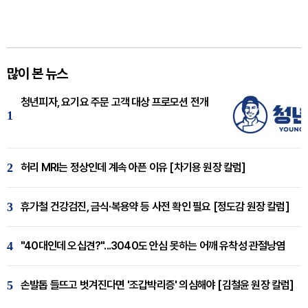
많이 본 뉴스
청년피자, 요기요 주문 고객 대상 프로모션 전개
1
2
허리 MRI는 정상인데 계속 아픈 이유 [차기용 원장 칼럼]
3
휴가철 건강검진, 금식·복용약 등 사전 확인 필요 [정도감 원장 칼럼]
4
"40대인데 오십견?"...3040도 안심 못하는 어깨 유착성 관절낭염
5
손발톱 들뜨고 벗겨진다면 '조갑박리증' 의심해야 [김철윤 원장 칼럼]