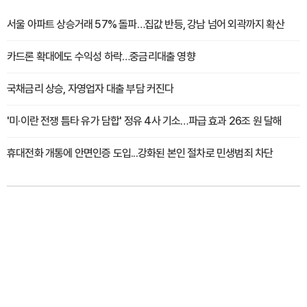
서울 아파트 상승거래 57% 돌파…집값 반등, 강남 넘어 외곽까지 확산
카드론 확대에도 수익성 하락…중금리대출 영향
국채금리 상승, 자영업자 대출 부담 커진다
'미·이란 전쟁 틈타 유가 담합' 정유 4사 기소…파급 효과 26조 원 달해
휴대전화 개통에 안면인증 도입...강화된 본인 절차로 민생범죄 차단