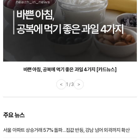
바쁜 아침, 공복에 먹기 좋은 과일 4가지 [카드뉴스]
<
1 / 3
>
주요 뉴스
서울 아파트 상승거래 57% 돌파…집값 반등, 강남 넘어 외곽까지 확산