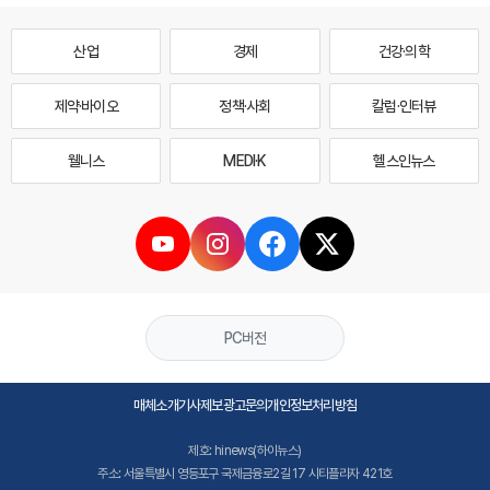
산업
경제
건강·의학
제약·바이오
정책·사회
칼럼·인터뷰
웰니스
MEDI·K
헬스인뉴스
PC버전
매체소개
기사제보
광고문의
개인정보처리방침
제호: hinews(하이뉴스)
주소: 서울특별시 영등포구 국제금융로2길 17 시티플라자 421호