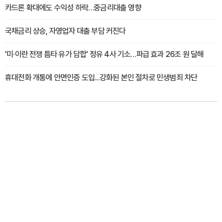
카드론 확대에도 수익성 하락…중금리대출 영향
국채금리 상승, 자영업자 대출 부담 커진다
'미·이란 전쟁 틈타 유가 담합' 정유 4사 기소…파급 효과 26조 원 달해
휴대전화 개통에 안면인증 도입...강화된 본인 절차로 민생범죄 차단