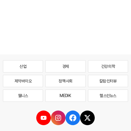
산업
경제
건강·의학
제약·바이오
정책·사회
칼럼·인터뷰
웰니스
MEDI·K
헬스인뉴스