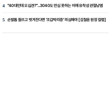
4
"40대인데 오십견?"...3040도 안심 못하는 어깨 유착성 관절낭염
5
손발톱 들뜨고 벗겨진다면 '조갑박리증' 의심해야 [김철윤 원장 칼럼]