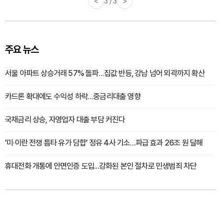
<
3 / 3
>
주요 뉴스
서울 아파트 상승거래 57% 돌파…집값 반등, 강남 넘어 외곽까지 확산
카드론 확대에도 수익성 하락…중금리대출 영향
국채금리 상승, 자영업자 대출 부담 커진다
'미·이란 전쟁 틈타 유가 담합' 정유 4사 기소…파급 효과 26조 원 달해
휴대전화 개통에 안면인증 도입...강화된 본인 절차로 민생범죄 차단