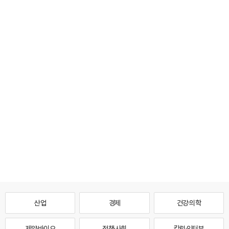
산업
경제
건강·의학
제약·바이오
정책·사회
칼럼·인터뷰