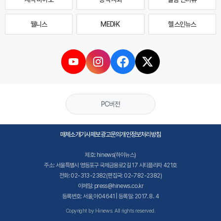
웰니스
MEDI·K
헬스인뉴스
PC버전
매체소개
기사제보
광고문의
개인정보처리방침
제호: hinews(하이뉴스)
주소: 서울특별시 영등포구 국제금융로2길 17 시티플라자 421호
전화: 02-313-2382(편집국: 02-782-2382)
이메일: press@hinews.co.kr
등록번호: 서울,아04641 | 등록일: 2017. 8. 4
Copyright by Hinews. All rights reserved.