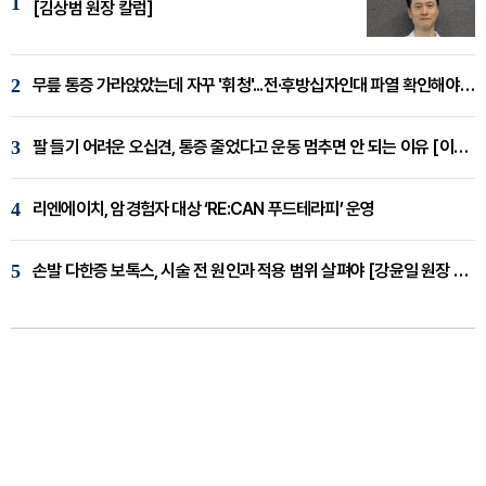
1
[김상범 원장 칼럼]
2
무릎 통증 가라앉았는데 자꾸 '휘청'...전·후방십자인대 파열 확인해야 [곽우경 원장 칼럼]
3
팔 들기 어려운 오십견, 통증 줄었다고 운동 멈추면 안 되는 이유 [이병욱 원장 칼럼]
4
리엔에이치, 암경험자 대상 ‘RE:CAN 푸드테라피’ 운영
5
손발 다한증 보톡스, 시술 전 원인과 적용 범위 살펴야 [강윤일 원장 칼럼]