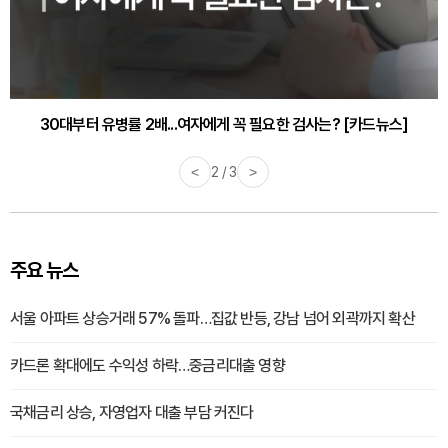
30대부터 유병률 2배...여자에게 꼭 필요한 검사는? [카드뉴스]
감기·독감 예방하고 면역력 높이는 4가지 영양제 [카드뉴스]
<
2 / 3
>
주요 뉴스
서울 아파트 상승거래 57% 돌파…집값 반등, 강남 넘어 외곽까지 확산
카드론 확대에도 수익성 하락…중금리대출 영향
국채금리 상승, 자영업자 대출 부담 커진다