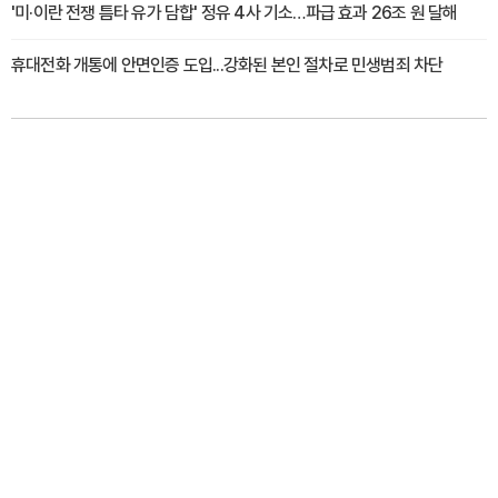
'미·이란 전쟁 틈타 유가 담합' 정유 4사 기소…파급 효과 26조 원 달해
휴대전화 개통에 안면인증 도입...강화된 본인 절차로 민생범죄 차단