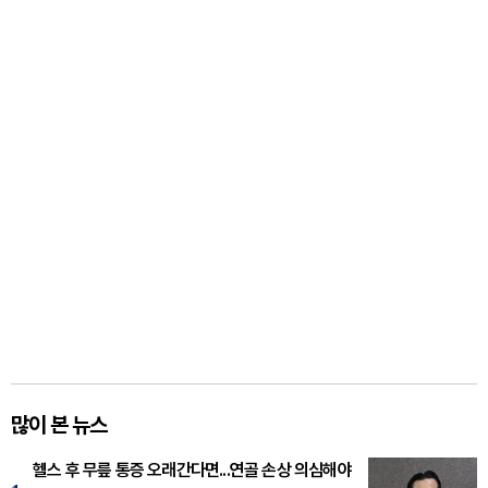
많이 본 뉴스
헬스 후 무릎 통증 오래간다면...연골 손상 의심해야