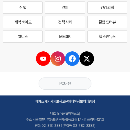
산업
경제
건강·의학
제약·바이오
정책·사회
칼럼·인터뷰
웰니스
MEDI·K
헬스인뉴스
PC버전
매체소개
기사제보
광고문의
개인정보처리방침
제호: hinews(하이뉴스)
주소: 서울특별시 영등포구 국제금융로2길 17 시티플라자 421호
전화: 02-313-2382(편집국: 02-782-2382)