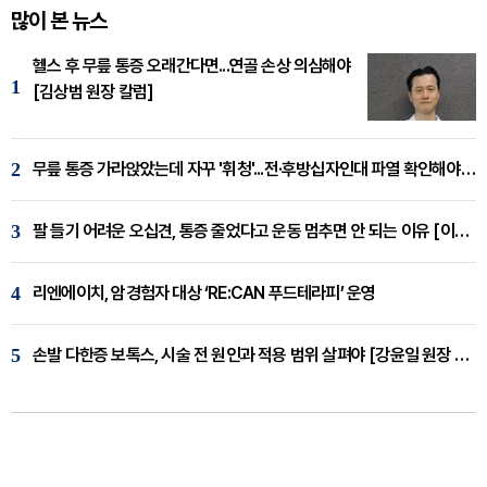
많이 본 뉴스
헬스 후 무릎 통증 오래간다면...연골 손상 의심해야
1
[김상범 원장 칼럼]
2
무릎 통증 가라앉았는데 자꾸 '휘청'...전·후방십자인대 파열 확인해야 [곽우경 원장 칼럼]
3
팔 들기 어려운 오십견, 통증 줄었다고 운동 멈추면 안 되는 이유 [이병욱 원장 칼럼]
4
리엔에이치, 암경험자 대상 ‘RE:CAN 푸드테라피’ 운영
5
손발 다한증 보톡스, 시술 전 원인과 적용 범위 살펴야 [강윤일 원장 칼럼]