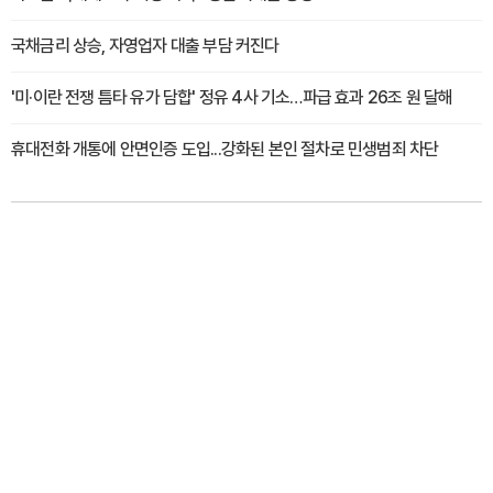
국채금리 상승, 자영업자 대출 부담 커진다
'미·이란 전쟁 틈타 유가 담합' 정유 4사 기소…파급 효과 26조 원 달해
휴대전화 개통에 안면인증 도입...강화된 본인 절차로 민생범죄 차단