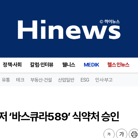
‘바스큐라589’ 식약처 승인
정책·사회
칼럼·인터뷰
웰니스
MEDIK
헬스인뉴스
유통
테크
부동산·건설
산업일반
ESG
인사·부고
 ‘바스큐라589’ 식약처 승인