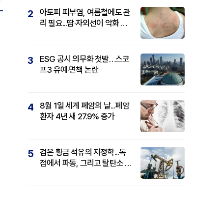
아토피 피부염, 여름철에도 관
2
리 필요...땀·자외선이 악화 요
인
ESG 공시 의무화 첫발…스코
3
프3 유예·면책 논란
8월 1일 세계 폐암의 날...폐암
4
환자 4년 새 27.9% 증가
검은 황금 석유의 지정학...독
5
점에서 파동, 그리고 탈탄소 패
권까지