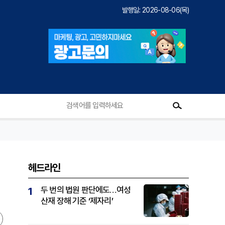
발행일: 2026-08-06(목)
헤드라인
두 번의 법원 판단에도…여성
1
산재 장해 기준 ‘제자리’