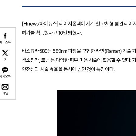
[Hinews 하이뉴스] 레이저옵텍이 세계 첫 고체형 혈관 레이저
허가를 획득했다고 10일 밝혔다.
페이스북
바스큐라589는 589nm 파장을 구현한 라만(Raman) 기술 
색소침착, 토닝 등 다양한 피부 미용 시술에 활용할 수 있다
X
안전성과 시술 효율을 동시에 높인 것이 특징이다.
카카오톡
메일