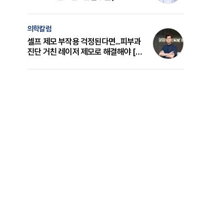
의 원리와 선택 기준 [길건 원장 칼럼]
의학칼럼
셀프 제모 부작용 걱정된다면...피부과
진단 거친 레이저 제모로 해결해야 [변
준석 원장 칼럼]