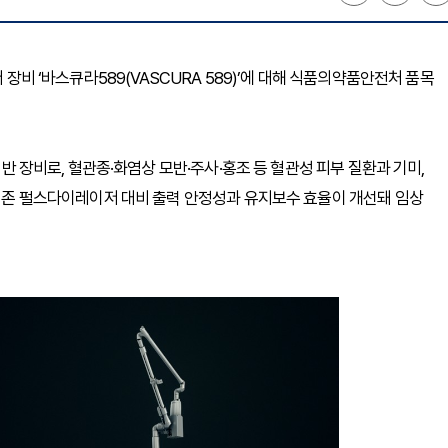
 장비 ‘바스큐라589(VASCURA 589)’에 대해 식품의약품안전처 품목
기반 장비로, 혈관종·화염상 모반·주사·홍조 등 혈관성 피부 질환과 기미,
. 기존 펄스다이레이저 대비 출력 안정성과 유지보수 효율이 개선돼 임상