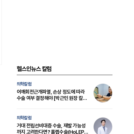
헬스인뉴스 칼럼
의학칼럼
어깨회전근개파열, 손상 정도에 따라
수술 여부 결정해야 [박근민 원장 칼
럼]
의학칼럼
거대 전립선비대증 수술, 재발 가능성
까지 고려한다면? 홀렙수술(HoLEP)