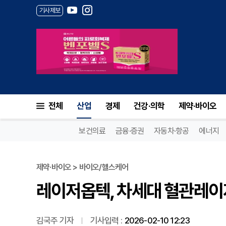
기사제보
레이저옵텍, 차세대 혈관레이저 
전체
산업
경제
건강·의학
제약·바이오
보건의료
금융·증권
자동차·항공
에너지
제약·바이오 > 바이오/헬스케어
레이저옵텍, 차세대 혈관레이저
김국주 기자
기사입력 :
2026-02-10 12:23