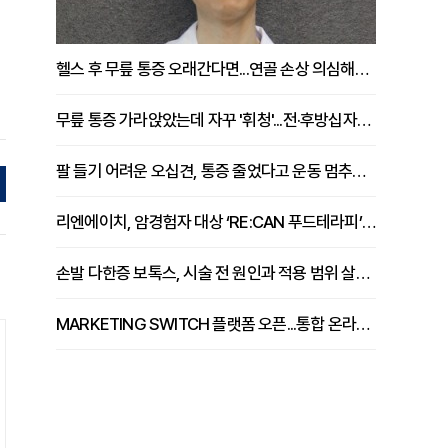
헬스 후 무릎 통증 오래간다면...연골 손상 의심해야 [김상범 원장 칼럼]
무릎 통증 가라앉았는데 자꾸 '휘청'...전·후방십자인대 파열 확인해야 [곽우경 원장 칼럼]
팔 들기 어려운 오십견, 통증 줄었다고 운동 멈추면 안 되는 이유 [이병욱 원장 칼럼]
리엔에이치, 암경험자 대상 ‘RE:CAN 푸드테라피’ 운영
손발 다한증 보톡스, 시술 전 원인과 적용 범위 살펴야 [강윤일 원장 칼럼]
MARKETING SWITCH 플랫폼 오픈...통합 온라인 마케팅 서비스 확대