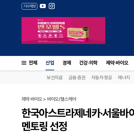
기사제보
전체
산업
경제
건강·의학
제약·바이오
보건의료
금융·증권
자동차·항공
에너지
제약·바이오 > 바이오/헬스케어
한국아스트라제네카·서울바이
멘토링 선정