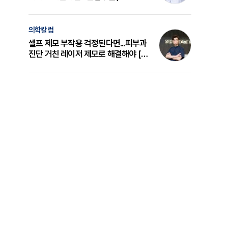
의 원리와 선택 기준 [길건 원장 칼럼]
의학칼럼
셀프 제모 부작용 걱정된다면...피부과
진단 거친 레이저 제모로 해결해야 [변
준석 원장 칼럼]