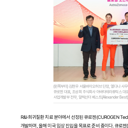
(왼쪽부터) 김현우 서울바이오허브 단장, 엘다나 사우란
큐로젠 대표, 조성희 주식회사 아바타테라퓨틱스 대
사업개발부 전무, 알렉산더 베스트(Alexander Be
R&I·희귀질환 치료 분야에서 선정된 큐로젠(CUROGEN Te
개발하며, 올해 미국 임상 진입을 목표로 준비 중이다. 큐