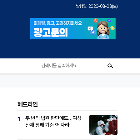
발행일: 2026-08-08(토)
헤드라인
두 번의 법원 판단에도…여성
1
산재 장해 기준 ‘제자리’