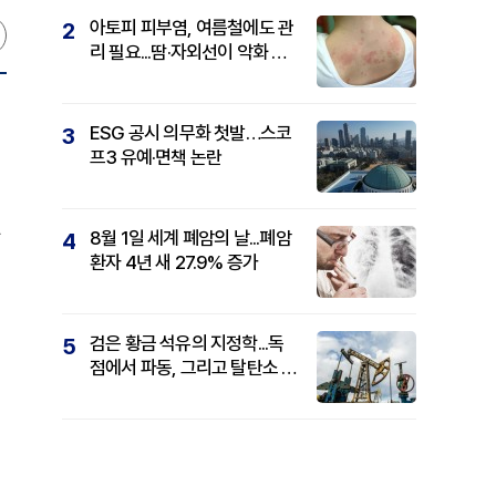
아토피 피부염, 여름철에도 관
2
리 필요...땀·자외선이 악화 요
인
ESG 공시 의무화 첫발…스코
3
프3 유예·면책 논란
과
8월 1일 세계 폐암의 날...폐암
4
환자 4년 새 27.9% 증가
검은 황금 석유의 지정학...독
5
점에서 파동, 그리고 탈탄소 패
권까지