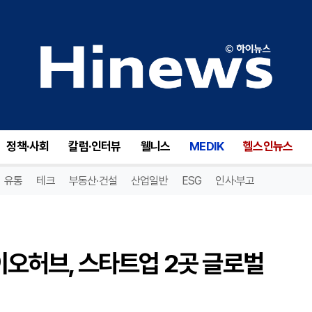
한국아스트라제네카·서울바이오허브, 스타트업 2곳 글로벌 멘토링 선정
정책·사회
칼럼·인터뷰
웰니스
MEDIK
헬스인뉴스
유통
테크
부동산·건설
산업일반
ESG
인사·부고
오허브, 스타트업 2곳 글로벌