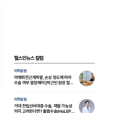
헬스인뉴스 칼럼
의학칼럼
어깨회전근개파열, 손상 정도에 따라
수술 여부 결정해야 [박근민 원장 칼
럼]
의학칼럼
거대 전립선비대증 수술, 재발 가능성
까지 고려한다면? 홀렙수술(HoLEP)