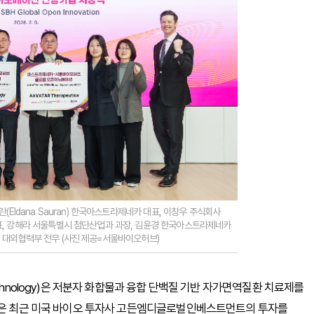
(Eldana Sauran) 한국아스트라제네카 대표, 이창우 주식회사
표, 강해라 서울특별시 첨단산업과 과장, 김윤경 한국아스트라제네카
st) 대외협력부 전무 (사진 제공=서울바이오허브)
chnology)은 저분자 화합물과 융합 단백질 기반 자가면역질환 치료제를
로젠은 최근 미국 바이오 투자사 고든엠디글로벌인베스트먼트의 투자를