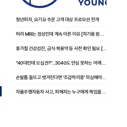
청년피자, 요기요 주문 고객 대상 프로모션 전개
허리 MRI는 정상인데 계속 아픈 이유 [차기용 원장 칼럼]
휴가철 건강검진, 금식·복용약 등 사전 확인 필요 [정도감 원장 칼럼]
"40대인데 오십견?"...3040도 안심 못하는 어깨 유착성 관절낭염
손발톱 들뜨고 벗겨진다면 '조갑박리증' 의심해야 [김철윤 원장 칼럼]
자율주행자동차 사고, 피해자는 누구에게 책임을 물을 수 있을까