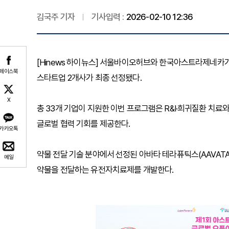
김국주 기자
기사입력 :
2026-02-10 12:36
[Hinews 하이뉴스] 서울바이오허브와 한국아스트라제네카
페이스북
스타트업 2개사가 최종 선정됐다.
X
총 33개 기업이 지원한 이번 프로그램은 R&I·희귀질환 치료
글로벌 협력 기회를 제공한다.
카카오톡
약물 전달 기술 분야에서 선정된 아바타 테라퓨틱스(AAVATAR 
메일
약물을 전달하는 유전자치료제를 개발한다.