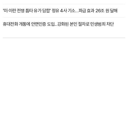
'미·이란 전쟁 틈타 유가 담합' 정유 4사 기소…파급 효과 26조 원 달해
휴대전화 개통에 안면인증 도입...강화된 본인 절차로 민생범죄 차단