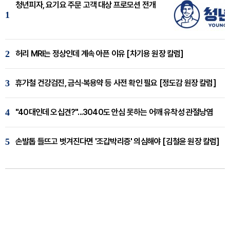
청년피자, 요기요 주문 고객 대상 프로모션 전개
1
2
허리 MRI는 정상인데 계속 아픈 이유 [차기용 원장 칼럼]
3
휴가철 건강검진, 금식·복용약 등 사전 확인 필요 [정도감 원장 칼럼]
4
"40대인데 오십견?"...3040도 안심 못하는 어깨 유착성 관절낭염
5
손발톱 들뜨고 벗겨진다면 '조갑박리증' 의심해야 [김철윤 원장 칼럼]