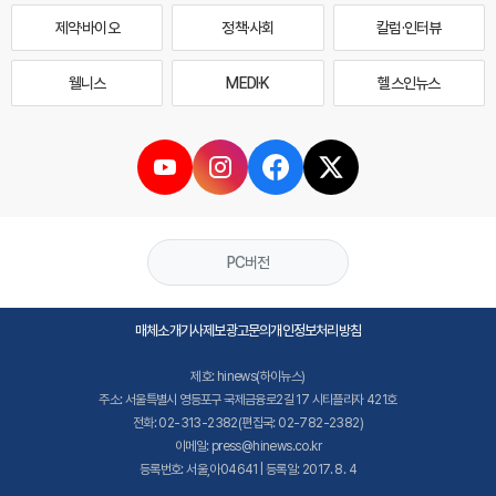
제약·바이오
정책·사회
칼럼·인터뷰
웰니스
MEDI·K
헬스인뉴스
PC버전
매체소개
기사제보
광고문의
개인정보처리방침
제호: hinews(하이뉴스)
주소: 서울특별시 영등포구 국제금융로2길 17 시티플라자 421호
전화: 02-313-2382(편집국: 02-782-2382)
이메일: press@hinews.co.kr
등록번호: 서울,아04641 | 등록일: 2017. 8. 4