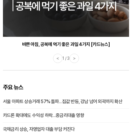
30대부터 유병률 2배...여자에게 꼭 필요한 검사는? [카드뉴스]
바쁜 아침, 공복에 먹기 좋은 과일 4가지 [카드뉴스]
<
1 / 3
>
주요 뉴스
서울 아파트 상승거래 57% 돌파…집값 반등, 강남 넘어 외곽까지 확산
카드론 확대에도 수익성 하락…중금리대출 영향
국채금리 상승, 자영업자 대출 부담 커진다