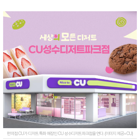
편의점 CU가 디저트 특화 매장인 CU 성수디저트파크점을 연다. (이미지 제공=CU)