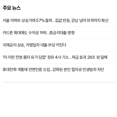
주요 뉴스
서울 아파트 상승거래 57% 돌파…집값 반등, 강남 넘어 외곽까지 확산
카드론 확대에도 수익성 하락…중금리대출 영향
국채금리 상승, 자영업자 대출 부담 커진다
'미·이란 전쟁 틈타 유가 담합' 정유 4사 기소…파급 효과 26조 원 달해
휴대전화 개통에 안면인증 도입...강화된 본인 절차로 민생범죄 차단