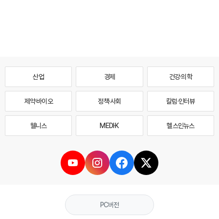
산업
경제
건강·의학
제약·바이오
정책·사회
칼럼·인터뷰
웰니스
MEDI·K
헬스인뉴스
PC버전