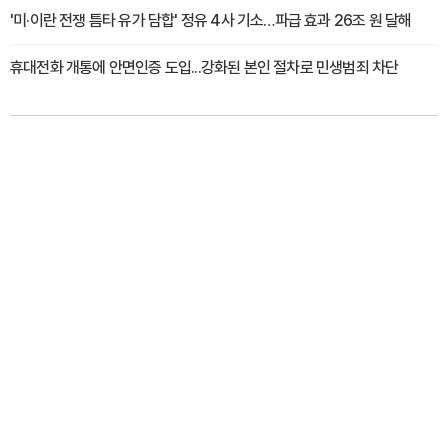
'미·이란 전쟁 틈타 유가 담합' 정유 4사 기소…파급 효과 26조 원 달해
휴대전화 개통에 안면인증 도입...강화된 본인 절차로 민생범죄 차단