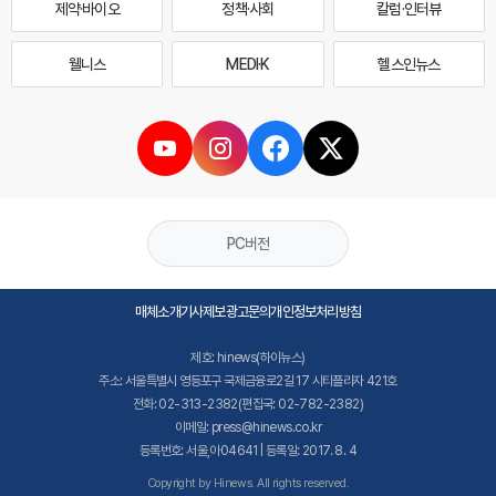
제약·바이오
정책·사회
칼럼·인터뷰
웰니스
MEDI·K
헬스인뉴스
PC버전
매체소개
기사제보
광고문의
개인정보처리방침
제호: hinews(하이뉴스)
주소: 서울특별시 영등포구 국제금융로2길 17 시티플라자 421호
전화: 02-313-2382(편집국: 02-782-2382)
이메일: press@hinews.co.kr
등록번호: 서울,아04641 | 등록일: 2017. 8. 4
Copyright by Hinews. All rights reserved.