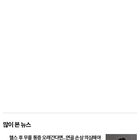
많이 본 뉴스
헬스 후 무릎 통증 오래간다면...연골 손상 의심해야