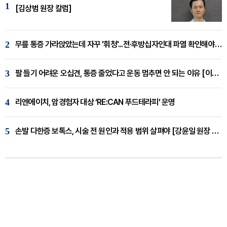
1
[김상범 원장 칼럼]
2
무릎 통증 가라앉았는데 자꾸 '휘청'...전·후방십자인대 파열 확인해야 [곽우경 원장 칼럼]
3
팔 들기 어려운 오십견, 통증 줄었다고 운동 멈추면 안 되는 이유 [이병욱 원장 칼럼]
4
리엔에이치, 암경험자 대상 ‘RE:CAN 푸드테라피’ 운영
5
손발 다한증 보톡스, 시술 전 원인과 적용 범위 살펴야 [강윤일 원장 칼럼]