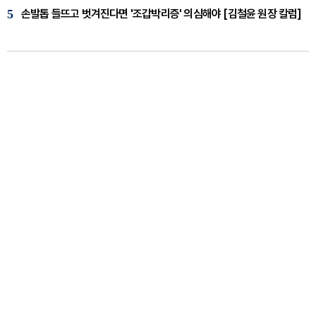
5
손발톱 들뜨고 벗겨진다면 '조갑박리증' 의심해야 [김철윤 원장 칼럼]