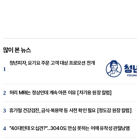
많이 본 뉴스
청년피자, 요기요 주문 고객 대상 프로모션 전개
1
2
허리 MRI는 정상인데 계속 아픈 이유 [차기용 원장 칼럼]
3
휴가철 건강검진, 금식·복용약 등 사전 확인 필요 [정도감 원장 칼럼]
4
"40대인데 오십견?"...3040도 안심 못하는 어깨 유착성 관절낭염