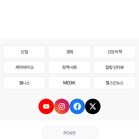
산업
경제
건강·의학
제약·바이오
정책·사회
칼럼·인터뷰
웰니스
MEDI·K
헬스인뉴스
PC버전