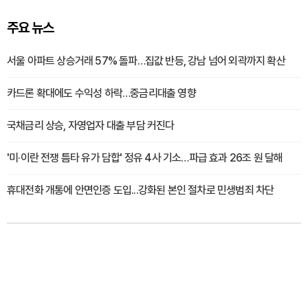
주요 뉴스
서울 아파트 상승거래 57% 돌파…집값 반등, 강남 넘어 외곽까지 확산
카드론 확대에도 수익성 하락…중금리대출 영향
국채금리 상승, 자영업자 대출 부담 커진다
'미·이란 전쟁 틈타 유가 담합' 정유 4사 기소…파급 효과 26조 원 달해
휴대전화 개통에 안면인증 도입...강화된 본인 절차로 민생범죄 차단