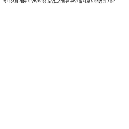
휴대전화 개통에 안면인증 도입...강화된 본인 절차로 민생범죄 차단