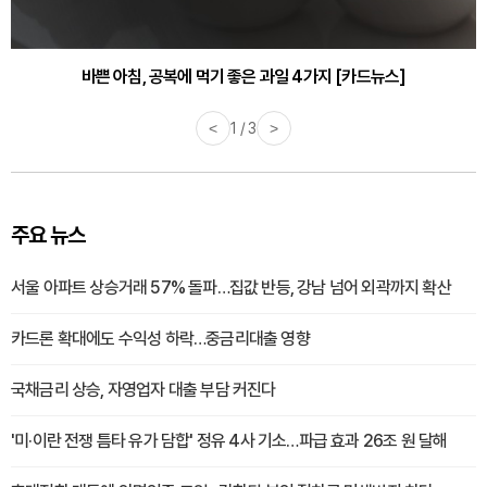
30대부터 유병률 2배...여자에게 꼭 필요한 검사는? [카드뉴스]
바쁜 아침, 공복에 먹기 좋은 과일 4가지 [카드뉴스]
<
1 / 3
>
주요 뉴스
서울 아파트 상승거래 57% 돌파…집값 반등, 강남 넘어 외곽까지 확산
카드론 확대에도 수익성 하락…중금리대출 영향
국채금리 상승, 자영업자 대출 부담 커진다
'미·이란 전쟁 틈타 유가 담합' 정유 4사 기소…파급 효과 26조 원 달해