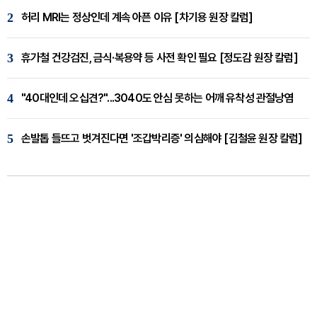
2
허리 MRI는 정상인데 계속 아픈 이유 [차기용 원장 칼럼]
3
휴가철 건강검진, 금식·복용약 등 사전 확인 필요 [정도감 원장 칼럼]
4
"40대인데 오십견?"...3040도 안심 못하는 어깨 유착성 관절낭염
5
손발톱 들뜨고 벗겨진다면 '조갑박리증' 의심해야 [김철윤 원장 칼럼]