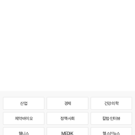
산업
경제
건강·의학
제약·바이오
정책·사회
칼럼·인터뷰
웰니스
MEDI·K
헬스인뉴스