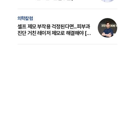
의 원리와 선택 기준 [길건 원장 칼럼]
의학칼럼
셀프 제모 부작용 걱정된다면...피부과
진단 거친 레이저 제모로 해결해야 [변
준석 원장 칼럼]