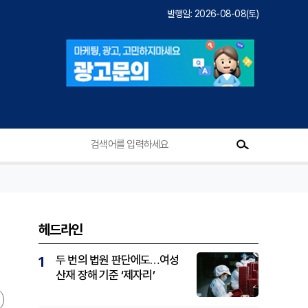
발행일: 2026-08-08(토)
헤드라인
두 번의 법원 판단에도…여성
1
산재 장해 기준 ‘제자리’