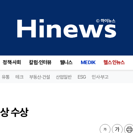
상 수상
정책·사회
칼럼·인터뷰
웰니스
MEDIK
헬스인뉴스
유통
테크
부동산·건설
산업일반
ESG
인사·부고
상 수상