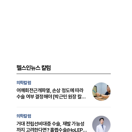
헬스인뉴스 칼럼
의학칼럼
어깨회전근개파열, 손상 정도에 따라
수술 여부 결정해야 [박근민 원장 칼
럼]
의학칼럼
거대 전립선비대증 수술, 재발 가능성
까지 고려한다면? 홀렙수술(HoLEP)