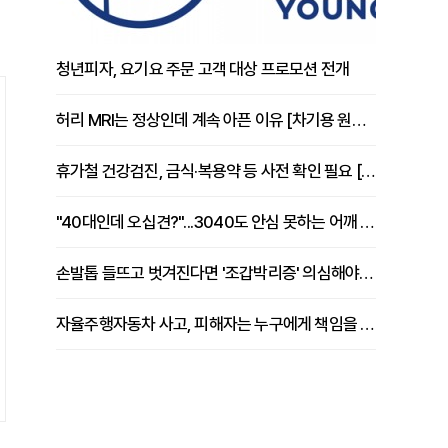
청년피자, 요기요 주문 고객 대상 프로모션 전개
허리 MRI는 정상인데 계속 아픈 이유 [차기용 원장 칼럼]
휴가철 건강검진, 금식·복용약 등 사전 확인 필요 [정도감 원장 칼럼]
"40대인데 오십견?"...3040도 안심 못하는 어깨 유착성 관절낭염
손발톱 들뜨고 벗겨진다면 '조갑박리증' 의심해야 [김철윤 원장 칼럼]
자율주행자동차 사고, 피해자는 누구에게 책임을 물을 수 있을까