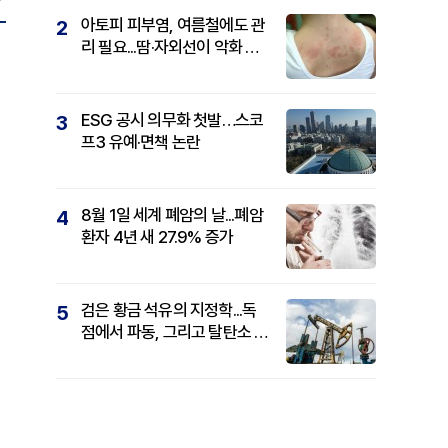
아토피 피부염, 여름철에도 관
2
리 필요...땀·자외선이 악화 요
인
ESG 공시 의무화 첫발…스코
3
프3 유예·면책 논란
8월 1일 세계 폐암의 날...폐암
4
환자 4년 새 27.9% 증가
검은 황금 석유의 지정학...독
5
점에서 파동, 그리고 탈탄소 패
권까지