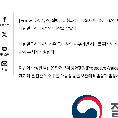
[Hinews 하이뉴스] 질병관리청과 GC녹십자가 공동 개발한
페이스북
대한민국신약개발상 대상을 받았다.
X
대한민국신약개발상은 국내 신약 연구·개발 성과를 평가해 수
관계 부처가 후원한다.
카카오톡
이번에 수상한 백신은 탄저균의 방어항원(Protective Anti
메일
제기돼 온 잔존 독소 유발 가능성 등을 보완해 비임상과 임