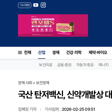
기사제보
국산 탄저백신, 신약개발상 대
전체
산업
경제
건강·의학
제약·바이오
보건의료
금융·증권
자동차·항공
에너지
정책·사회 > 보건정책
국산 탄저백신, 신약개발상 대
임혜정 기자
기사입력 :
2026-02-25 09:51