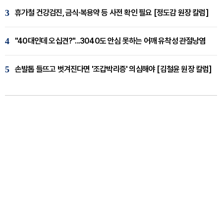
3
휴가철 건강검진, 금식·복용약 등 사전 확인 필요 [정도감 원장 칼럼]
4
"40대인데 오십견?"...3040도 안심 못하는 어깨 유착성 관절낭염
5
손발톱 들뜨고 벗겨진다면 '조갑박리증' 의심해야 [김철윤 원장 칼럼]