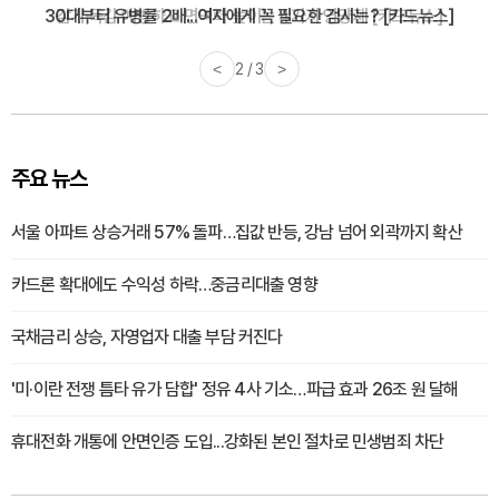
감기·독감 예방하고 면역력 높이는 4가지 영양제 [카드뉴스]
<
3 / 3
>
주요 뉴스
서울 아파트 상승거래 57% 돌파…집값 반등, 강남 넘어 외곽까지 확산
카드론 확대에도 수익성 하락…중금리대출 영향
국채금리 상승, 자영업자 대출 부담 커진다
'미·이란 전쟁 틈타 유가 담합' 정유 4사 기소…파급 효과 26조 원 달해
휴대전화 개통에 안면인증 도입...강화된 본인 절차로 민생범죄 차단