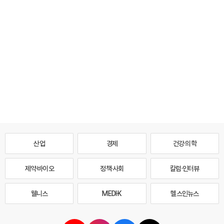
산업
경제
건강·의학
제약·바이오
정책·사회
칼럼·인터뷰
웰니스
MEDI·K
헬스인뉴스