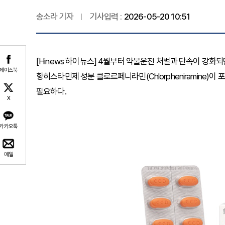
송소라 기자
기사입력 :
2026-05-20 10:51
[Hinews 하이뉴스] 4월부터 약물운전 처벌과 단속이 강화
페이스북
항히스타민제 성분 클로르페니라민(Chlorpheniramine)
필요하다.
X
카카오톡
메일