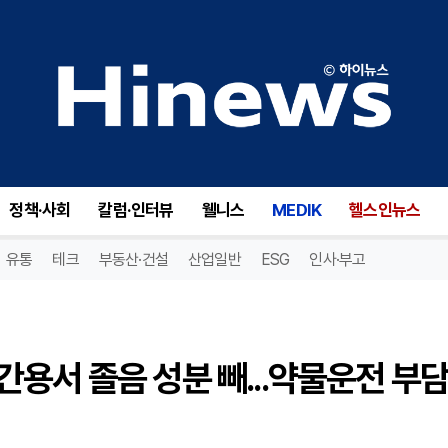
대웅제약 씨콜드프리미엄, 주간용서 졸음 성분 빼...약물운전 부담 줄였다
정책·사회
칼럼·인터뷰
웰니스
MEDIK
헬스인뉴스
유통
테크
부동산·건설
산업일반
ESG
인사·부고
용서 졸음 성분 빼...약물운전 부