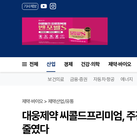
기사제보
전체
산업
경제
건강·의학
제약·바이오
보건의료
금융·증권
자동차·항공
에너지
제약·바이오 > 제약산업/유통
대웅제약 씨콜드프리미엄, 주간
줄였다