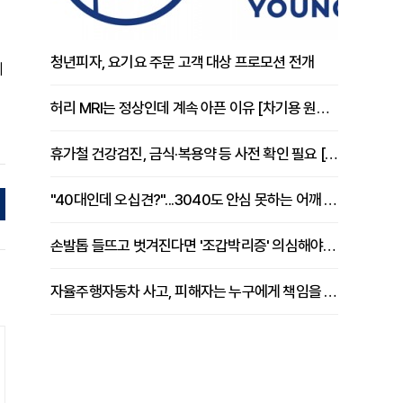
청년피자, 요기요 주문 고객 대상 프로모션 전개
의
허리 MRI는 정상인데 계속 아픈 이유 [차기용 원장 칼럼]
휴가철 건강검진, 금식·복용약 등 사전 확인 필요 [정도감 원장 칼럼]
"40대인데 오십견?"...3040도 안심 못하는 어깨 유착성 관절낭염
손발톱 들뜨고 벗겨진다면 '조갑박리증' 의심해야 [김철윤 원장 칼럼]
자율주행자동차 사고, 피해자는 누구에게 책임을 물을 수 있을까