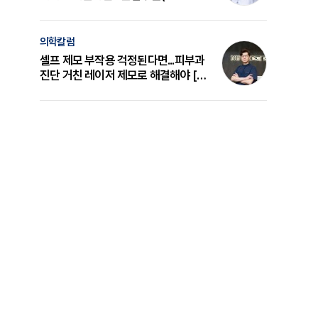
의 원리와 선택 기준 [길건 원장 칼럼]
의학칼럼
셀프 제모 부작용 걱정된다면...피부과
진단 거친 레이저 제모로 해결해야 [변
준석 원장 칼럼]