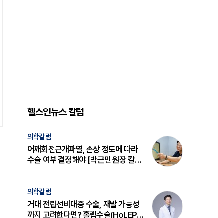
헬스인뉴스 칼럼
의학칼럼
어깨회전근개파열, 손상 정도에 따라
수술 여부 결정해야 [박근민 원장 칼
럼]
의학칼럼
거대 전립선비대증 수술, 재발 가능성
까지 고려한다면? 홀렙수술(HoLEP)