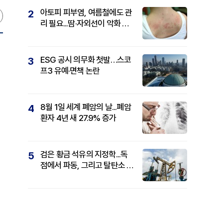
아토피 피부염, 여름철에도 관
2
리 필요...땀·자외선이 악화 요
인
ESG 공시 의무화 첫발…스코
3
프3 유예·면책 논란
8월 1일 세계 폐암의 날...폐암
4
환자 4년 새 27.9% 증가
검은 황금 석유의 지정학...독
5
점에서 파동, 그리고 탈탄소 패
권까지