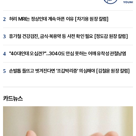
2
허리 MRI는 정상인데 계속 아픈 이유 [차기용 원장 칼럼]
3
휴가철 건강검진, 금식·복용약 등 사전 확인 필요 [정도감 원장 칼럼]
4
"40대인데 오십견?"...3040도 안심 못하는 어깨 유착성 관절낭염
5
손발톱 들뜨고 벗겨진다면 '조갑박리증' 의심해야 [김철윤 원장 칼럼]
카드뉴스