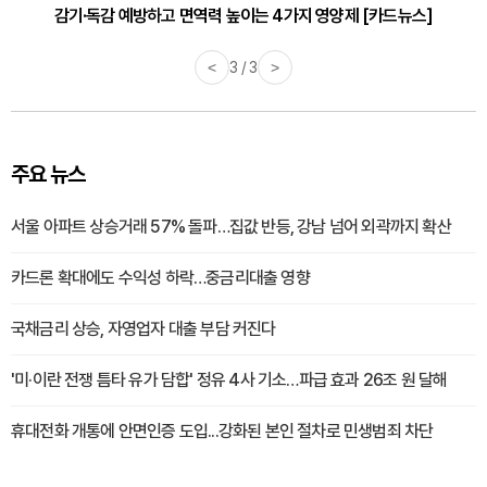
감기·독감 예방하고 면역력 높이는 4가지 영양제 [카드뉴스]
<
3 / 3
>
주요 뉴스
서울 아파트 상승거래 57% 돌파…집값 반등, 강남 넘어 외곽까지 확산
카드론 확대에도 수익성 하락…중금리대출 영향
국채금리 상승, 자영업자 대출 부담 커진다
'미·이란 전쟁 틈타 유가 담합' 정유 4사 기소…파급 효과 26조 원 달해
휴대전화 개통에 안면인증 도입...강화된 본인 절차로 민생범죄 차단