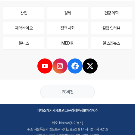
산업
경제
건강·의학
제약·바이오
정책·사회
칼럼·인터뷰
웰니스
MEDI·K
헬스인뉴스
PC버전
매체소개
기사제보
광고문의
개인정보처리방침
제호: hinews(하이뉴스)
주소: 서울특별시 영등포구 국제금융로2길 17 시티플라자 421호