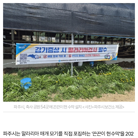
파주시, 축사·공원 54곳에 끈끈이 현수막 설치 <사진=파주시보건소 제공>
파주시는 말라리아 매개 모기를 직접 포집하는 '끈끈이 현수막'을 202