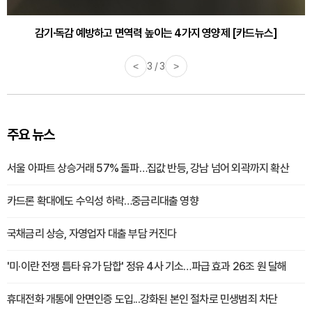
감기·독감 예방하고 면역력 높이는 4가지 영양제 [카드뉴스]
<
3 / 3
>
주요 뉴스
서울 아파트 상승거래 57% 돌파…집값 반등, 강남 넘어 외곽까지 확산
카드론 확대에도 수익성 하락…중금리대출 영향
국채금리 상승, 자영업자 대출 부담 커진다
'미·이란 전쟁 틈타 유가 담합' 정유 4사 기소…파급 효과 26조 원 달해
휴대전화 개통에 안면인증 도입...강화된 본인 절차로 민생범죄 차단