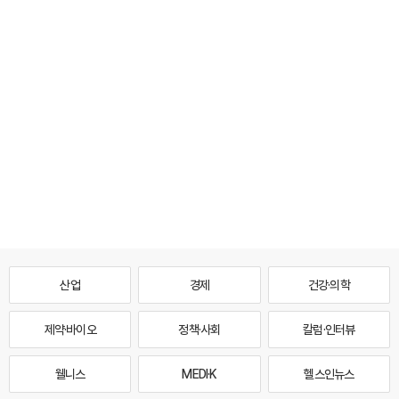
산업
경제
건강·의학
제약·바이오
정책·사회
칼럼·인터뷰
웰니스
MEDI·K
헬스인뉴스