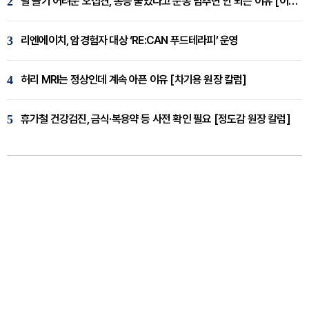
2
팔 들기 어려운 오십견, 통증 줄었다고 운동 멈추면 안 되는 이유 [이병욱 원장 칼럼]
3
리엔에이치, 암경험자 대상 ‘RE:CAN 푸드테라피’ 운영
4
허리 MRI는 정상인데 계속 아픈 이유 [차기용 원장 칼럼]
5
휴가철 건강검진, 금식·복용약 등 사전 확인 필요 [정도감 원장 칼럼]